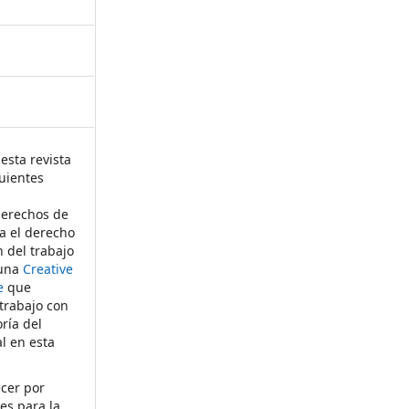
esta revista
uientes
derechos de
ta el derecho
n del trabajo
 una
Creative
e
que
 trabajo con
ría del
al en esta
ecer por
es para la