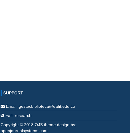
SUPPORT
Email: gestecbiblioteca@eafit.edu.co
Eafit research
Copyright © 2018 OJS theme design by:
openjournalsystems.com