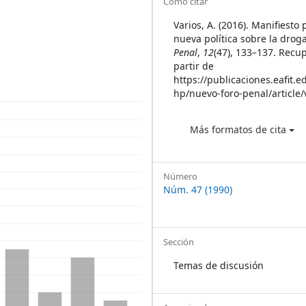
Article
Cómo citar
Details
Varios, A. (2016). Manifiesto
nueva política sobre la drog
Penal
,
12
(47), 133–137. Recu
partir de
https://publicaciones.eafit.e
hp/nuevo-foro-penal/article
Más formatos de cita
Número
Núm. 47 (1990)
Sección
Temas de discusión