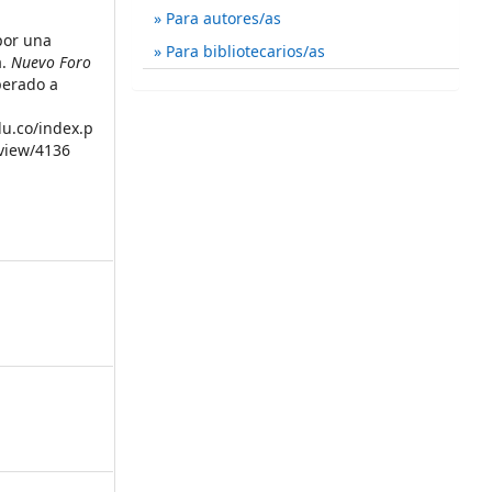
Para autores/as
 por una
Para bibliotecarios/as
a.
Nuevo Foro
perado a
du.co/index.p
/view/4136