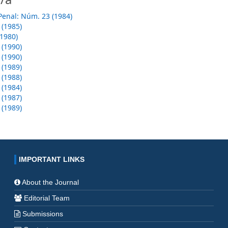
Penal: Núm. 23 (1984)
 (1985)
1980)
 (1990)
 (1990)
 (1989)
 (1988)
 (1984)
 (1987)
 (1989)
IMPORTANT LINKS
About the Journal
Editorial Team
Submissions