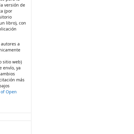
la versión de
ta (por
itorio
un libro), con
licación
 autores a
ónicamente
s
o sitio web)
e envío, ya
rcambios
citación más
bajos
t of Open