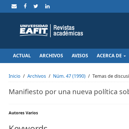
Quick
jump
to
page
content
Main
Navigation
Main
Content
Sidebar
ACTUAL
ARCHIVOS
AVISOS
ACERCA DE
Inicio
Archivos
Núm. 47 (1990)
Temas de discus
Manifiesto por una nueva política so
Main
Autores Varios
Article
Keywords