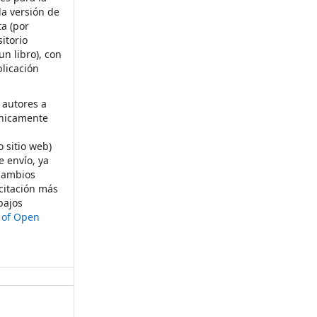
la versión de
ta (por
itorio
un libro), con
licación
 autores a
ónicamente
s
o sitio web)
e envío, ya
rcambios
citación más
bajos
t of Open