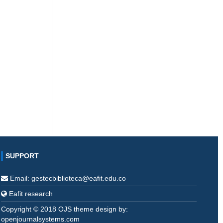
SUPPORT
Email: gestecbiblioteca@eafit.edu.co
Eafit research
Copyright © 2018 OJS theme design by:
openjournalsystems.com