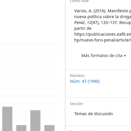
Article
Cómo citar
Details
Varios, A. (2016). Manifiesto
nueva política sobre la drog
Penal
,
12
(47), 133–137. Recu
partir de
https://publicaciones.eafit.e
hp/nuevo-foro-penal/article
Más formatos de cita
Número
Núm. 47 (1990)
Sección
Temas de discusión