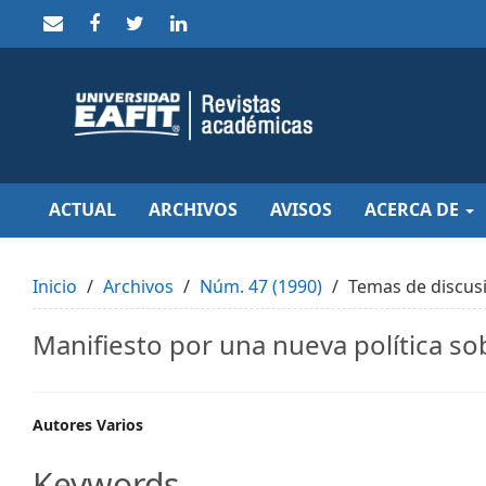
Quick
jump
to
page
content
Main
Navigation
Main
Content
Sidebar
ACTUAL
ARCHIVOS
AVISOS
ACERCA DE
Inicio
Archivos
Núm. 47 (1990)
Temas de discus
Manifiesto por una nueva política so
Main
Autores Varios
Article
Keywords