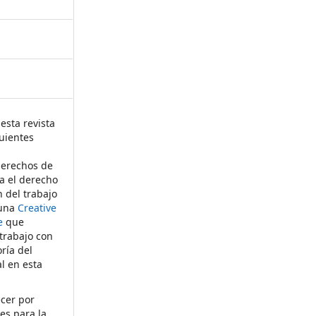
esta revista
uientes
derechos de
ta el derecho
n del trabajo
 una
Creative
e
que
 trabajo con
ría del
al en esta
ecer por
es para la