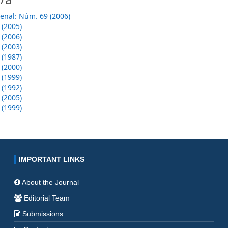
enal: Núm. 69 (2006)
 (2005)
 (2006)
 (2003)
 (1987)
 (2000)
 (1999)
 (1992)
 (2005)
 (1999)
IMPORTANT LINKS
About the Journal
Editorial Team
Submissions