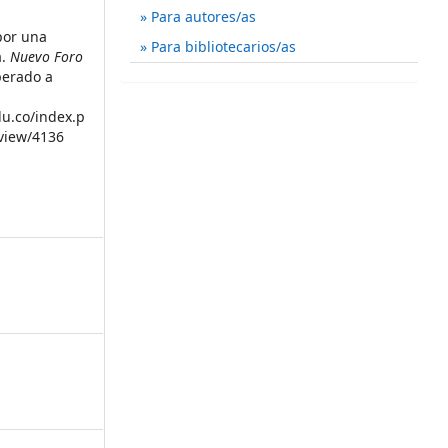
Para autores/as
 por una
Para bibliotecarios/as
a.
Nuevo Foro
perado a
du.co/index.p
/view/4136