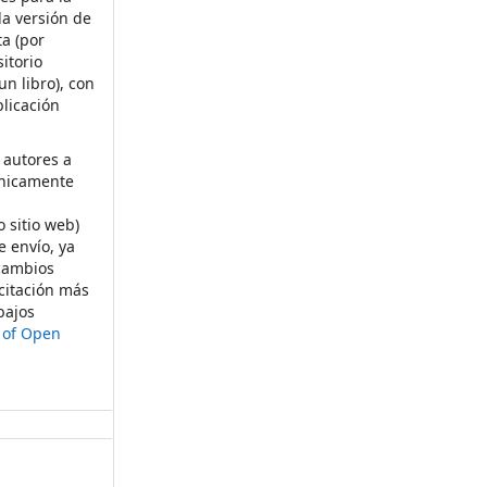
la versión de
ta (por
itorio
un libro), con
licación
 autores a
ónicamente
s
o sitio web)
e envío, ya
rcambios
citación más
bajos
t of Open