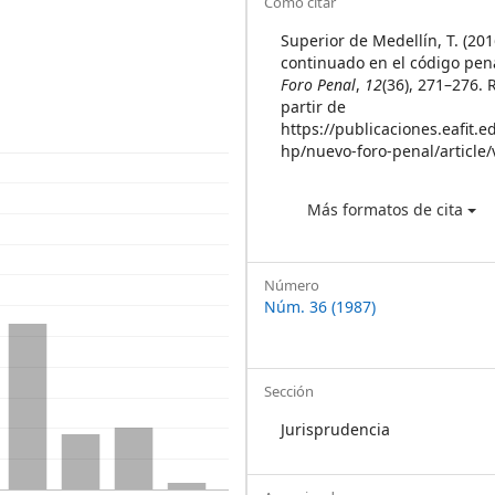
Article
Cómo citar
Details
Superior de Medellín, T. (2016
continuado en el código pen
Foro Penal
,
12
(36), 271–276.
partir de
https://publicaciones.eafit.e
hp/nuevo-foro-penal/article
Más formatos de cita
Número
Núm. 36 (1987)
Sección
Jurisprudencia