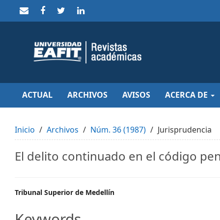
Quick
jump
to
page
content
Main
Navigation
Main
Content
Sidebar
ACTUAL
ARCHIVOS
AVISOS
ACERCA DE
Inicio
Archivos
Núm. 36 (1987)
Jurisprudencia
El delito continuado en el código pen
Main
Tribunal Superior de Medellín
Article
Keywords