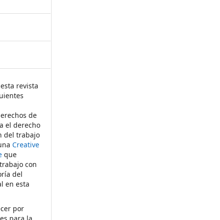
esta revista
uientes
derechos de
ta el derecho
n del trabajo
 una
Creative
e
que
 trabajo con
ría del
al en esta
ecer por
es para la