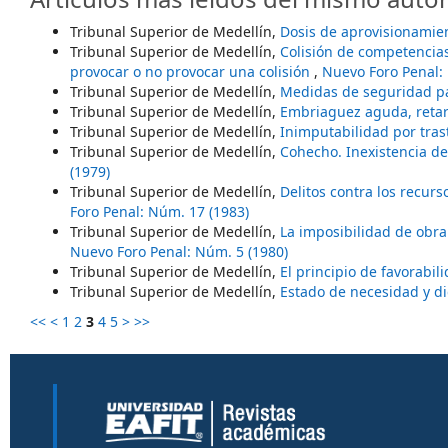
Tribunal Superior de Medellín,
Dosis de aprovisionamie
Tribunal Superior de Medellín,
Colisión de competencias
provocar o no provocar una colisión
,
Nuevo Foro Penal:
Tribunal Superior de Medellín,
Medidas de seguridad 
Tribunal Superior de Medellín,
Embriaguez aguda, retar
Tribunal Superior de Medellín,
Inimputabilidad por tras
Tribunal Superior de Medellín,
Cohecho. Inexistencia de
(1979)
Tribunal Superior de Medellín,
Delitos contra los recurs
Foro Penal: Núm. 17 (1983)
Tribunal Superior de Medellín,
La imposibilidad de obr
Nuevo Foro Penal: Núm. 5 (1980)
Tribunal Superior de Medellín,
El principio de favorabi
Tribunal Superior de Medellín,
Estado de necesidad y 
<<
<
1
2
3
4
5
>
>>