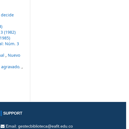
 decide
4)
3 (1982)
1985)
al: Núm. 3
nal
,
Nuevo
o agravado.
,
SUPPORT
Email: gestecbiblioteca@eafit.edu.co