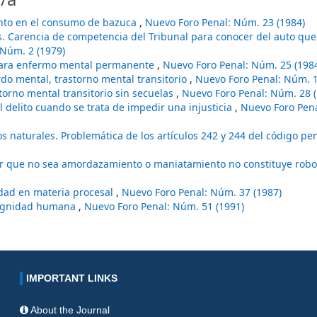
nto en el consumo de bazuca
,
Nuevo Foro Penal: Núm. 23 (1984)
. Carencia de competencia del Tribunal para conocer del auto que
 Núm. 2 (1979)
para enfermo mental permanente
,
Nuevo Foro Penal: Núm. 25 (198
do mental, trastorno mental transitorio
,
Nuevo Foro Penal: Núm. 1
torno mental transitorio sin secuelas
,
Nuevo Foro Penal: Núm. 28 (
l delito cuando se trata de impedir una injusticia
,
Nuevo Foro Pen
os naturales. Problemática de los artículos 242 y 244 del código pe
ar que no sea amordazamiento o maniatamiento no constituye rob
lidad en materia procesal
,
Nuevo Foro Penal: Núm. 37 (1987)
dignidad humana
,
Nuevo Foro Penal: Núm. 51 (1991)
IMPORTANT LINKS
About the Journal