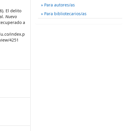
Para autores/as
). El delito
Para bibliotecarios/as
al.
Nuevo
 Recuperado a
du.co/index.p
/view/4251