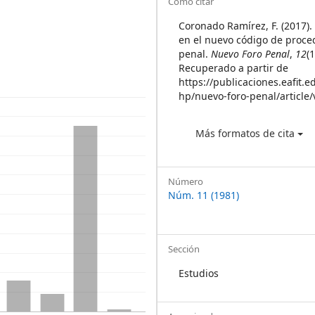
Article
Cómo citar
Details
Coronado Ramírez, F. (2017).
en el nuevo código de proce
penal.
Nuevo Foro Penal
,
12
(
Recuperado a partir de
https://publicaciones.eafit.e
hp/nuevo-foro-penal/article
Más formatos de cita
Número
Núm. 11 (1981)
Sección
Estudios