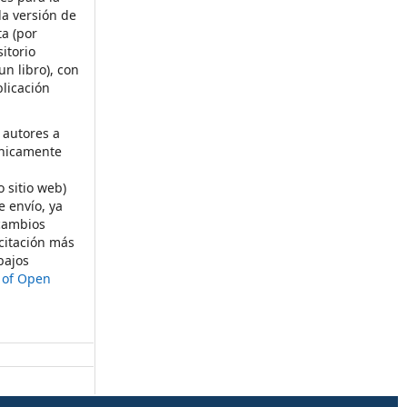
la versión de
ta (por
itorio
un libro), con
licación
 autores a
ónicamente
s
o sitio web)
e envío, ya
rcambios
citación más
bajos
t of Open