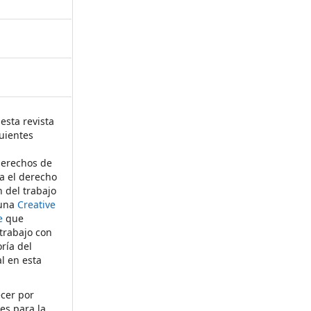
esta revista
uientes
derechos de
ta el derecho
n del trabajo
 una
Creative
e
que
 trabajo con
ría del
al en esta
ecer por
es para la