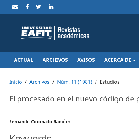
Quick
jump
to
page
content
Main
Navigation
Main
Content
Sidebar
ACTUAL
ARCHIVOS
AVISOS
ACERCA DE
Inicio
Archivos
Núm. 11 (1981)
Estudios
El procesado en el nuevo código de
Main
Fernando Coronado Ramírez
Article
Keywords