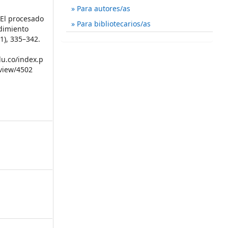
Para autores/as
 El procesado
Para bibliotecarios/as
dimiento
11), 335–342.
du.co/index.p
/view/4502