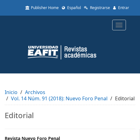
Quick
Publisher Home
Español
Registrarse
Entrar
jump
to
page
Toggle
content
navigatio
Main
Navigation
Main
Content
Sidebar
Inicio
Archivos
Vol. 14 Núm. 91 (2018): Nuevo Foro Penal
Editorial
Editorial
Revista Nuevo Foro Penal