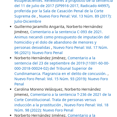
estupefacientes. Reflexiones a propósito de la sentencia
del 11 de julio de 2017 (SP9916-2017, Radicado 44997),
proferida por la Sala de Casación Penal de la Corte
Suprema de
,
Nuevo Foro Penal: Vol. 13 Núm. 89 (2017):
Julio-Diciembre
Guillermo Jaramillo Angarita, Norberto Hernández
Jiménez,
Comentario a la sentencia C-093 de 2021.
Animus necandi como presupuesto de imputación del
homicidio y el dolo de abandono de menores y
personas desvalidas
,
Nuevo Foro Penal: Vol. 17 Núm.
96 (2021): Nuevo Foro Penal
Norberto Hernández Jiménez,
Comentario a la
sentencia del 23 de septiembre de 2019 (11001-60-00-
000-2018-00024-02) del Tribunal Superior de
Cundinamarca. Flagrancia en el delito de concusión.
,
Nuevo Foro Penal: Vol. 15 Núm. 93 (2019): Nuevo Foro
Penal
Carolina Moreno Velásquez, Norberto Hernández
Jimenez,
Comentario a la sentencia T-236 de 2021 de la
Corte Constitucional. Trata de personas versus
inducción a la prostitución
,
Nuevo Foro Penal: Vol. 18
Núm. 98 (2022): Nuevo Foro Penal
Norberto Hernández Jiménez,
Comentario a la