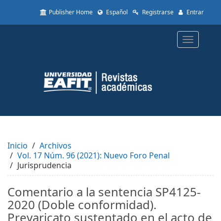
Quick
Publisher Home
Español
Registrarse
Entrar
jump
to
page
Toggle
content
navigatio
Main
Navigation
Main
Content
Sidebar
Inicio
Archivos
Vol. 17 Núm. 96 (2021): Nuevo Foro Penal
Jurisprudencia
Comentario a la sentencia SP4125-
2020 (Doble conformidad).
Prevaricato sustentado en el acto de