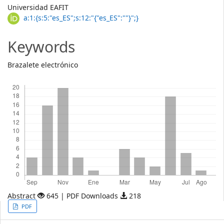
Main
Universidad EAFIT
Article
a:1:{s:5:"es_ES";s:12:"{"es_ES":""}";}
Content
Keywords
Brazalete electrónico
Descargas
Abstract
645 | PDF Downloads
218
Article
PDF