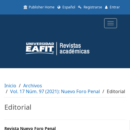
Quick
Publisher Home
Español
Registrarse
Entrar
jump
to
page
Toggle
content
navigatio
Main
Navigation
Main
Content
Sidebar
Inicio
Archivos
Vol. 17 Núm. 97 (2021): Nuevo Foro Penal
Editorial
Editorial
Revista Nuevo Foro Penal