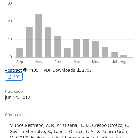
Abstract
1105 | PDF Downloads
2703
Article
PDF
Sidebar
Publicado
jun 14, 2012
Article
Cómo citar
Details
Muñoz Restrepo, A. P., Aristizábal, L. D., Crespo Orozco, F.,
Gaviria Monsalve, S., Lopera Orozco, L. A., & Palacio Urán,
M. (2012). Evaluación del Idioma inglés hablado como