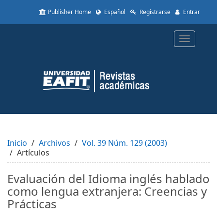
Quick
Publisher Home
Español
Registrarse
Entrar
jump
to
page
Toggle
content
navigatio
Main
Navigation
Main
Content
Sidebar
Inicio
Archivos
Vol. 39 Núm. 129 (2003)
Artículos
Evaluación del Idioma inglés hablado
como lengua extranjera: Creencias y
Prácticas