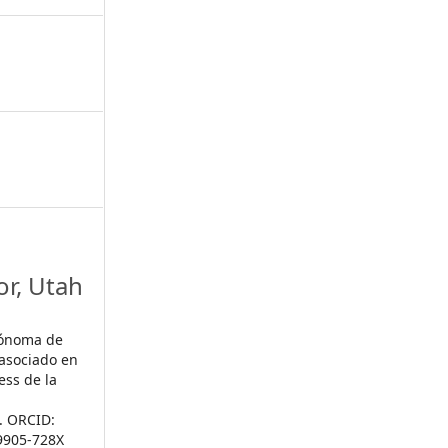
or,
Utah
tónoma de
 asociado en
ess de la
. ORCID:
-9905-728X