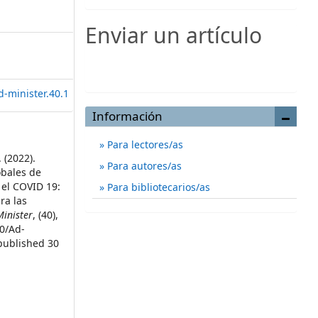
Enviar un artículo
Enviar un artículo
d-minister.40.1
Información
Para lectores/as
 (2022).
Para autores/as
bales de
 el COVID 19:
Para bibliotecarios/as
ra las
inister
, (40),
30/Ad-
 published 30