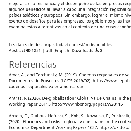
mejorarían la resiliencia y el desempeño de las empresas regi
algunos beneficios al llevar a cabo una integración regional or
países asiáticos y europeos. Sin embargo, lograr el mismo niv
exento de desafíos para las empresas, los gobiernos y las insti
examina estas alternativas en el contexto de una crisis económ
Descargas
Los datos de descargas todavía no están disponibles.
Abstract
1851 | pdf (English) Downloads
0
Referencias
Amar, A., and Torchinsky, M. (2019). Cadenas regionales de va
Documentos de Proyectos (LC/TS.2019/92). https://www.cepal.
cadenas-regionales-valor-america-sur
Antras, P. (2020). De-globalization? Global Value Chains in t
Working Paper 28115 http://www.nber.org/papers/w28115
Arriola, C., Guilloux-Nefussi, S., Koh, S., Kowalski, P., Rusticell
(2020). Efficiency and risks in global value chains in the cont
Economics Department Working Papers 1637. https://dx.doi.o