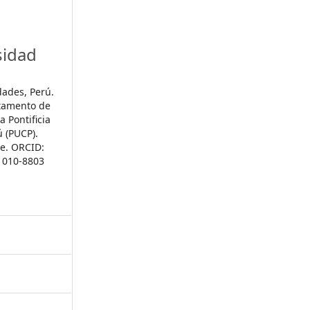
sidad
dades, Perú.
rtamento de
a Pontificia
ú (PUCP).
e. ORCID:
-1010-8803