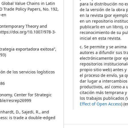
n Global Value Chains in Latin
para la distribución no e
D Trade Policy Papers, No. 192,
de la versión de la obra 
2-en
en la revista (por ejemplo
en un repositorio institu
: Contemporary Theory and
publicarlo en un libro), 
https://doi.org/10.1007/978-3-
reconocimiento de su pu
inicial en esta revista.
c. Se permite y se anima 
rategia exportadora exitosa”,
autores a difundir sus tr
/93)
electrónicamente (por ej
repositorios instituciona
propio sitio web) antes y
ón de los servicios logísticos
el proceso de envío, ya 
dar lugar a intercambios
286
productivos, así como a 
citación más temprana y
conomy, Center for Strategic
los trabajos publicados 
table/resrep26999
Effect of Open Access
) (e
nhardt, D., Sajedi, R., and
nness: is trade a double-edged