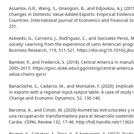
Assamoi, G.R., Wang, S., Gnangoin, B., and Edjoukou, A.J. (201
Changes in Domestic Value Added Exports: Empirical Evidenc
Countries. International Journal of Economics and Financial Iss
251.
Azevedo, G., Carneiro, J., Rodriguez, C., and Gonzalez-Perez, 
society: Learning from the experience of Latin American progre
Business Research, 119, 511-521. https://doi.org/10.1016/j.jb
Bamber, P., and Frederick, S. (2018). Central America in manuf
2005–2015. https://gvcc.duke.edu/cggclisting/central-america
value-chains-gvcs/
Banacloche, S., Cadarso, M., and Monsalve, F. (2020). Implica
in exports with a regional input-output table. A case of study 
Change and Economic Dynamics, 52, 130-140.
Barcena, A., and Cimoli, M. (2020) Asimetrías estructurales y cr
una recuperación transformadora para el desarrollo sostenibl
Caribe. CEPAL Review 132, 17-46. http://hdl.handle.net/11362
Beaton, K., Cebotari, A., Ding, X., & Komaromi, A. (2017). Trade