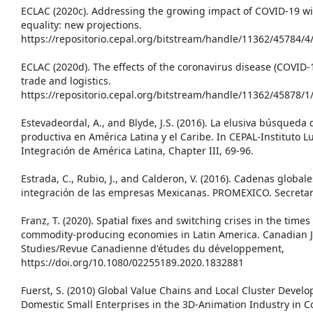
ECLAC (2020c). Addressing the growing impact of COVID-19 wit
equality: new projections.
https://repositorio.cepal.org/bitstream/handle/11362/45784/
ECLAC (2020d). The effects of the coronavirus disease (COVID
trade and logistics.
https://repositorio.cepal.org/bitstream/handle/11362/45878/
Estevadeordal, A., and Blyde, J.S. (2016). La elusiva búsqued
productiva en América Latina y el Caribe. In CEPAL-Instituto L
Integración de América Latina, Chapter III, 69-96.
Estrada, C., Rubio, J., and Calderon, V. (2016). Cadenas global
integración de las empresas Mexicanas. PROMEXICO. Secretar
Franz, T. (2020). Spatial fixes and switching crises in the time
commodity-producing economies in Latin America. Canadian 
Studies/Revue Canadienne d'études du développement,
https://doi.org/10.1080/02255189.2020.1832881
Fuerst, S. (2010) Global Value Chains and Local Cluster Devel
Domestic Small Enterprises in the 3D-Animation Industry in Co