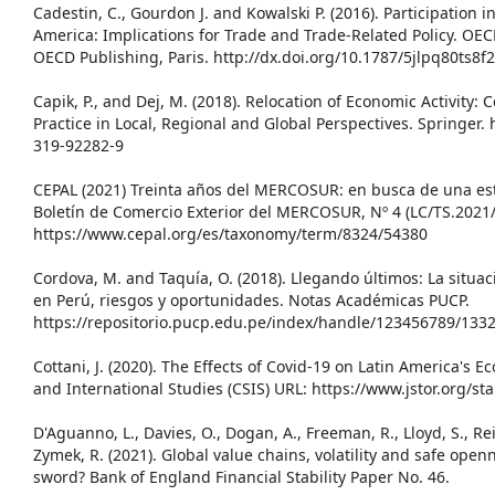
Cadestin, C., Gourdon J. and Kowalski P. (2016). Participation i
America: Implications for Trade and Trade-Related Policy. OEC
OECD Publishing, Paris. http://dx.doi.org/10.1787/5jlpq80ts8f
Capik, P., and Dej, M. (2018). Relocation of Economic Activity
Practice in Local, Regional and Global Perspectives. Springer. 
319-92282-9
CEPAL (2021) Treinta años del MERCOSUR: en busca de una est
Boletín de Comercio Exterior del MERCOSUR, Nº 4 (LC/TS.2021
https://www.cepal.org/es/taxonomy/term/8324/54380
Cordova, M. and Taquía, O. (2018). Llegando últimos: La situaci
en Perú, riesgos y oportunidades. Notas Académicas PUCP.
https://repositorio.pucp.edu.pe/index/handle/123456789/133
Cottani, J. (2020). The Effects of Covid-19 on Latin America's E
and International Studies (CSIS) URL: https://www.jstor.org/s
D'Aguanno, L., Davies, O., Dogan, A., Freeman, R., Lloyd, S., Rei
Zymek, R. (2021). Global value chains, volatility and safe ope
sword? Bank of England Financial Stability Paper No. 46.