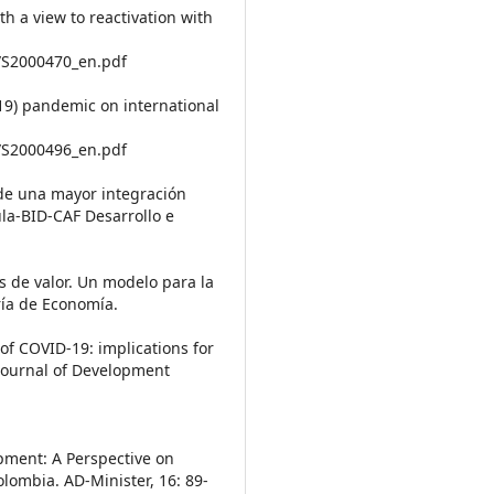
h a view to reactivation with
4/S2000470_en.pdf
-19) pandemic on international
1/S2000496_en.pdf
a de una mayor integración
ula-BID-CAF Desarrollo e
es de valor. Un modelo para la
ía de Economía.
s of COVID-19: implications for
Journal of Development
opment: A Perspective on
lombia. AD-Minister, 16: 89-