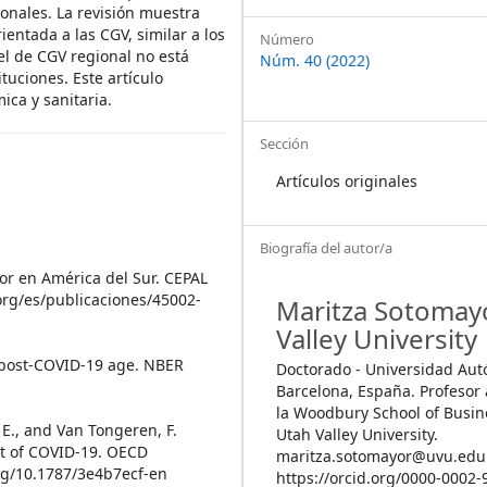
onales. La revisión muestra
ientada a las CGV, similar a los
Número
el de CGV regional no está
Núm. 40 (2022)
tuciones. Este artículo
ica y sanitaria.
Sección
Artículos originales
Biografía del autor/a
lor en América del Sur. CEPAL
org/es/publicaciones/45002-
Maritza Sotomay
Valley University
he post-COVID-19 age. NBER
Doctorado - Universidad Au
Barcelona, ​​España. Profesor
la Woodbury School of Busin
i, E., and Van Tongeren, F.
Utah Valley University.
ext of COVID-19. OECD
maritza.sotomayor@uvu.edu
rg/10.1787/3e4b7ecf-en
https://orcid.org/0000-0002