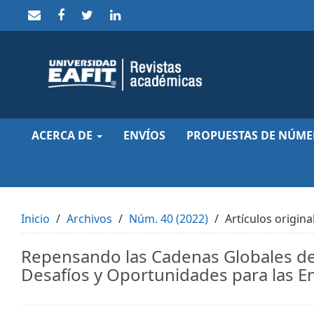
Quick
jump
to
page
content
Main
Navigation
Main
Content
Sidebar
ACERCA DE
ENVÍOS
PROPUESTAS DE NÚME
Inicio
Archivos
Núm. 40 (2022)
Artículos origina
Repensando las Cadenas Globales de 
Desafíos y Oportunidades para las 