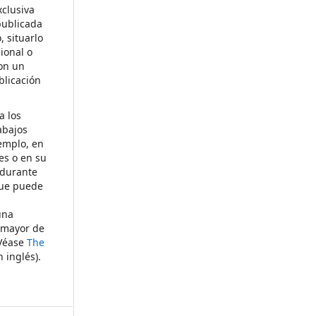
xclusiva
publicada
, situarlo
cional o
con un
blicación
a los
abajos
emplo, en
les o en su
 durante
que puede
una
 mayor de
(Véase
The
n inglés).