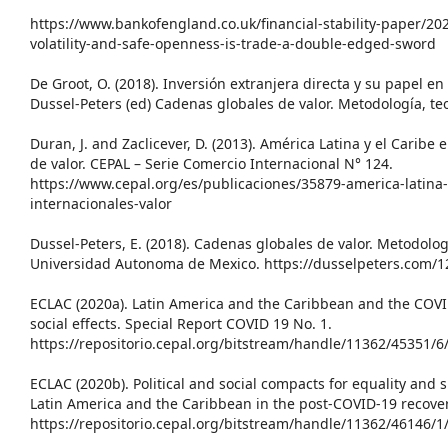
https://www.bankofengland.co.uk/financial-stability-paper/20
volatility-and-safe-openness-is-trade-a-double-edged-sword
De Groot, O. (2018). Inversión extranjera directa y su papel en
Dussel-Peters (ed) Cadenas globales de valor. Metodología, teo
Duran, J. and Zaclicever, D. (2013). América Latina y el Caribe
de valor. CEPAL – Serie Comercio Internacional N° 124.
https://www.cepal.org/es/publicaciones/35879-america-latina
internacionales-valor
Dussel-Peters, E. (2018). Cadenas globales de valor. Metodolog
Universidad Autonoma de Mexico. https://dusselpeters.com/1
ECLAC (2020a). Latin America and the Caribbean and the CO
social effects. Special Report COVID 19 No. 1.
https://repositorio.cepal.org/bitstream/handle/11362/45351/
ECLAC (2020b). Political and social compacts for equality and
Latin America and the Caribbean in the post-COVID-19 recover
https://repositorio.cepal.org/bitstream/handle/11362/46146/