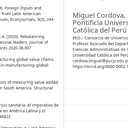
9). Foreign Inputs and
Miguel Cordova,
e from Latin American
ues, Econjournals, 9(3), 244-
Pontificia Univer
Católica del Perú
M.A. (2020). Rebalancing
PhD – Consorcio de Universi
ssive leaders. Journal of
Profesor Asociado del Depa
usres.2020.08.007
Ciencias Administrativas de l
Universidad Católica del Per
acturing global value chains.
cordova.miguel@pucp.edu.p
-in-manufacturing-global-
https://orcid.org/0000-0002
tions of measuring value added
in South America. Structural
isis sanitaria: el imperativo de
e en América Latina y el
/46822
 Integration in Latin America: