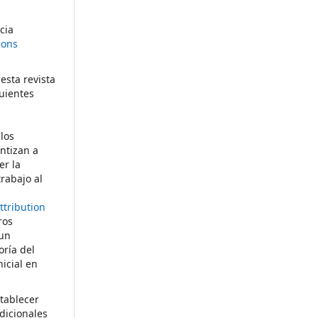
cia
mons
esta revista
uientes
 los
ntizan a
er la
rabajo al
o
tribution
ros
 un
oría del
nicial en
tablecer
dicionales