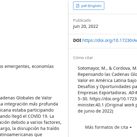
Article
pdf (English)
Sidebar
Publicado
jun 20, 2022
DOI
https://doi.org/10.17230/A
Article
Cómo citar
Details
dos emergentes, economías
Sotomayor, M., & Cordova, M.
Repensando las Cadenas Glo
Valor en América Latina bajo
Desafíos y Oportunidades pa
Empresas Exportadoras.
AD-M
Cadenas Globales de Valor
5–30. https://doi.org/10.172
una integración más profunda
minister.40.1 (Original work
ricana estaba participando
de junio de 2022)
ndo llegó el COVID 19. La
ción debido a varios factores,
Más formatos de cita
argo, la disrupción ha traído
 latinoamericanas que