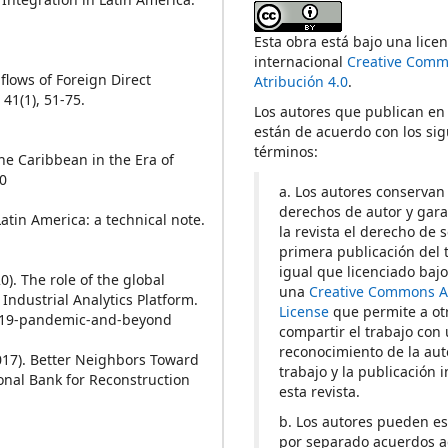
Esta obra está bajo una licen
internacional
Creative Com
flows of Foreign Direct
Atribución 4.0
.
41(1), 51-75.
Los autores que publican en 
están de acuerdo con los sig
términos:
the Caribbean in the Era of
-0
a. Los autores conservan
derechos de autor y gara
atin America: a technical note.
la revista el derecho de s
primera publicación del t
igual que licenciado baj
0). The role of the global
una
Creative Commons At
ndustrial Analytics Platform.
License
que permite a ot
id-19-pandemic-and-beyond
compartir el trabajo con
reconocimiento de la aut
2017). Better Neighbors Toward
trabajo y la publicación i
onal Bank for Reconstruction
esta revista.
b. Los autores pueden es
por separado acuerdos a