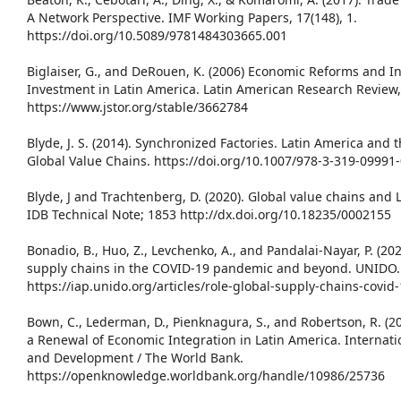
A Network Perspective. IMF Working Papers, 17(148), 1.
https://doi.org/10.5089/9781484303665.001
Biglaiser, G., and DeRouen, K. (2006) Economic Reforms and In
Investment in Latin America. Latin American Research Review, 
https://www.jstor.org/stable/3662784
Blyde, J. S. (2014). Synchronized Factories. Latin America and 
Global Value Chains. https://doi.org/10.1007/978-3-319-09991
Blyde, J and Trachtenberg, D. (2020). Global value chains and L
IDB Technical Note; 1853 http://dx.doi.org/10.18235/0002155
Bonadio, B., Huo, Z., Levchenko, A., and Pandalai-Nayar, P. (202
supply chains in the COVID-19 pandemic and beyond. UNIDO. I
https://iap.unido.org/articles/role-global-supply-chains-cov
Bown, C., Lederman, D., Pienknagura, S., and Robertson, R. (
a Renewal of Economic Integration in Latin America. Internati
and Development / The World Bank.
https://openknowledge.worldbank.org/handle/10986/25736