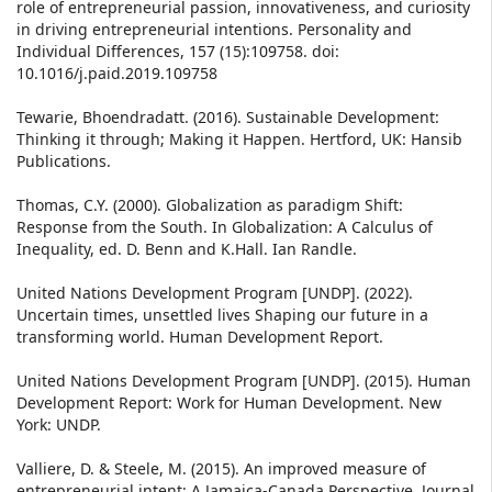
role of entrepreneurial passion, innovativeness, and curiosity
in driving entrepreneurial intentions. Personality and
Individual Differences, 157 (15):109758. doi:
10.1016/j.paid.2019.109758
Tewarie, Bhoendradatt. (2016). Sustainable Development:
Thinking it through; Making it Happen. Hertford, UK: Hansib
Publications.
Thomas, C.Y. (2000). Globalization as paradigm Shift:
Response from the South. In Globalization: A Calculus of
Inequality, ed. D. Benn and K.Hall. Ian Randle.
United Nations Development Program [UNDP]. (2022).
Uncertain times, unsettled lives Shaping our future in a
transforming world. Human Development Report.
United Nations Development Program [UNDP]. (2015). Human
Development Report: Work for Human Development. New
York: UNDP.
Valliere, D. & Steele, M. (2015). An improved measure of
entrepreneurial intent: A Jamaica-Canada Perspective. Journal