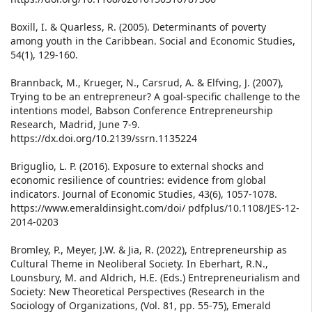
Boxill, I. & Quarless, R. (2005). Determinants of poverty
among youth in the Caribbean. Social and Economic Studies,
54(1), 129-160.
Brannback, M., Krueger, N., Carsrud, A. & Elfving, J. (2007),
Trying to be an entrepreneur? A goal-specific challenge to the
intentions model, Babson Conference Entrepreneurship
Research, Madrid, June 7-9.
https://dx.doi.org/10.2139/ssrn.1135224
Briguglio, L. P. (2016). Exposure to external shocks and
economic resilience of countries: evidence from global
indicators. Journal of Economic Studies, 43(6), 1057-1078.
https://www.emeraldinsight.com/doi/ pdfplus/10.1108/JES-12-
2014-0203
Bromley, P., Meyer, J.W. & Jia, R. (2022), Entrepreneurship as
Cultural Theme in Neoliberal Society. In Eberhart, R.N.,
Lounsbury, M. and Aldrich, H.E. (Eds.) Entrepreneurialism and
Society: New Theoretical Perspectives (Research in the
Sociology of Organizations, (Vol. 81, pp. 55-75), Emerald