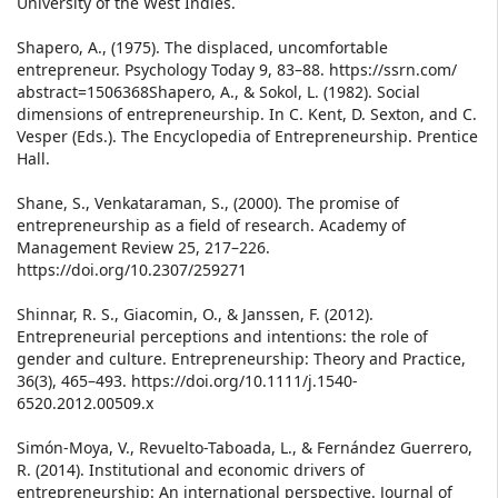
University of the West Indies.
Shapero, A., (1975). The displaced, uncomfortable
entrepreneur. Psychology Today 9, 83–88. https://ssrn.com/
abstract=1506368Shapero, A., & Sokol, L. (1982). Social
dimensions of entrepreneurship. In C. Kent, D. Sexton, and C.
Vesper (Eds.). The Encyclopedia of Entrepreneurship. Prentice
Hall.
Shane, S., Venkataraman, S., (2000). The promise of
entrepreneurship as a field of research. Academy of
Management Review 25, 217–226.
https://doi.org/10.2307/259271
Shinnar, R. S., Giacomin, O., & Janssen, F. (2012).
Entrepreneurial perceptions and intentions: the role of
gender and culture. Entrepreneurship: Theory and Practice,
36(3), 465–493. https://doi.org/10.1111/j.1540-
6520.2012.00509.x
Simón-Moya, V., Revuelto-Taboada, L., & Fernández Guerrero,
R. (2014). Institutional and economic drivers of
entrepreneurship: An international perspective. Journal of