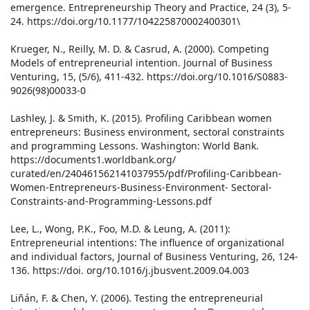
emergence. Entrepreneurship Theory and Practice, 24 (3), 5-
24. https://doi.org/10.1177/104225870002400301\
Krueger, N., Reilly, M. D. & Casrud, A. (2000). Competing
Models of entrepreneurial intention. Journal of Business
Venturing, 15, (5/6), 411-432. https://doi.org/10.1016/S0883-
9026(98)00033-0
Lashley, J. & Smith, K. (2015). Profiling Caribbean women
entrepreneurs: Business environment, sectoral constraints
and programming Lessons. Washington: World Bank.
https://documents1.worldbank.org/
curated/en/240461562141037955/pdf/Profiling-Caribbean-
Women-Entrepreneurs-Business-Environment- Sectoral-
Constraints-and-Programming-Lessons.pdf
Lee, L., Wong, P.K., Foo, M.D. & Leung, A. (2011):
Entrepreneurial intentions: The influence of organizational
and individual factors, Journal of Business Venturing, 26, 124-
136. https://doi. org/10.1016/j.jbusvent.2009.04.003
Liñán, F. & Chen, Y. (2006). Testing the entrepreneurial