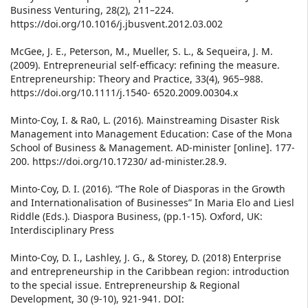
Business Venturing, 28(2), 211–224.
https://doi.org/10.1016/j.jbusvent.2012.03.002
McGee, J. E., Peterson, M., Mueller, S. L., & Sequeira, J. M.
(2009). Entrepreneurial self-efficacy: refining the measure.
Entrepreneurship: Theory and Practice, 33(4), 965–988.
https://doi.org/10.1111/j.1540- 6520.2009.00304.x
Minto-Coy, I. & Ra0, L. (2016). Mainstreaming Disaster Risk
Management into Management Education: Case of the Mona
School of Business & Management. AD-minister [online]. 177-
200. https://doi.org/10.17230/ ad-minister.28.9.
Minto-Coy, D. I. (2016). “The Role of Diasporas in the Growth
and Internationalisation of Businesses” In Maria Elo and Liesl
Riddle (Eds.). Diaspora Business, (pp.1-15). Oxford, UK:
Interdisciplinary Press
Minto-Coy, D. I., Lashley, J. G., & Storey, D. (2018) Enterprise
and entrepreneurship in the Caribbean region: introduction
to the special issue. Entrepreneurship & Regional
Development, 30 (9-10), 921-941. DOI: