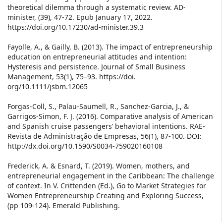
theoretical dilemma through a systematic review. AD-
minister, (39), 47-72. Epub January 17, 2022.
https://doi.org/10.17230/ad-minister.39.3
Fayolle, A., & Gailly, B. (2013). The impact of entrepreneurship
education on entrepreneurial attitudes and intention:
Hysteresis and persistence. Journal of Small Business
Management, 53(1), 75–93. https://doi.
org/10.1111/jsbm.12065
Forgas-Coll, S., Palau-Saumell, R., Sanchez-Garcia, J., &
Garrigos-Simon, F. J. (2016). Comparative analysis of American
and Spanish cruise passengers’ behavioral intentions. RAE-
Revista de Administração de Empresas, 56(1), 87-100. DOI:
http://dx.doi.org/10.1590/S0034-759020160108
Frederick, A. & Esnard, T. (2019). Women, mothers, and
entrepreneurial engagement in the Caribbean: The challenge
of context. In V. Crittenden (Ed.), Go to Market Strategies for
Women Entrepreneurship Creating and Exploring Success,
(pp 109-124). Emerald Publishing.