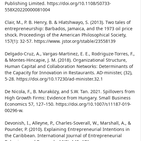
Publishing Limited. https://doi.org/10.1108/S0733-
558X20220000081004
Clair, M., P. B. Henry, B. & Hlatshwayo, S. (2013). Two tales of
entrepreneurship: Barbados, Jamaica, and the 1973 oil price
shock. Proceedings of the American Philosophical Society,
157(1): 32-57. https://www. jstor.org/stable/23558139
Delgado-Cruz, A., Vargas-Martinez, E. E., Rodriguze-Torres, F.,
& Montes-Hincapie, J. M. (2018). Organizational Structure,
Human Capital and Collaboration Networks: Determinants of
the Capacity for Innovation in Restaurants. AD-minister, (32),
5-28. https://doi.org/10.17230/ad-minister.32.1
De Nicola, F., B. Muraközy, and S.W. Tan. 2021. Spillovers from
High Growth Firms: Evidence from Hungary. Small Business
Economics 57, 127–150. https://doi.org/10.1007/s11187-019-
00296-w.
Devonish, I., Alleyne, P., Charles-Soverall, W., Marshall, A., &
Pounder, P. (2010). Explaining Entrepreneurial Intentions in
the Caribbean. International Journal of Entrepreneurial