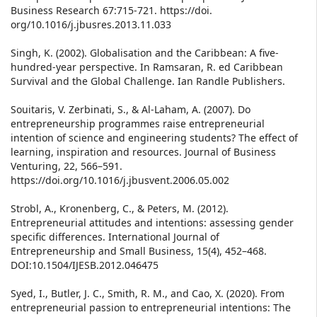
Business Research 67:715-721. https://doi.
org/10.1016/j.jbusres.2013.11.033
Singh, K. (2002). Globalisation and the Caribbean: A five-
hundred-year perspective. In Ramsaran, R. ed Caribbean
Survival and the Global Challenge. Ian Randle Publishers.
Souitaris, V. Zerbinati, S., & Al-Laham, A. (2007). Do
entrepreneurship programmes raise entrepreneurial
intention of science and engineering students? The effect of
learning, inspiration and resources. Journal of Business
Venturing, 22, 566–591.
https://doi.org/10.1016/j.jbusvent.2006.05.002
Strobl, A., Kronenberg, C., & Peters, M. (2012).
Entrepreneurial attitudes and intentions: assessing gender
specific differences. International Journal of
Entrepreneurship and Small Business, 15(4), 452–468.
DOI:10.1504/IJESB.2012.046475
Syed, I., Butler, J. C., Smith, R. M., and Cao, X. (2020). From
entrepreneurial passion to entrepreneurial intentions: The