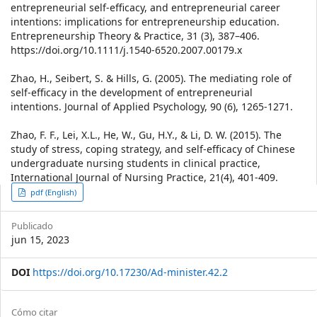
entrepreneurial self-efficacy, and entrepreneurial career
intentions: implications for entrepreneurship education.
Entrepreneurship Theory & Practice, 31 (3), 387–406.
https://doi.org/10.1111/j.1540-6520.2007.00179.x
Zhao, H., Seibert, S. & Hills, G. (2005). The mediating role of
self-efficacy in the development of entrepreneurial
intentions. Journal of Applied Psychology, 90 (6), 1265-1271.
Zhao, F. F., Lei, X.L., He, W., Gu, H.Y., & Li, D. W. (2015). The
study of stress, coping strategy, and self-efficacy of Chinese
undergraduate nursing students in clinical practice,
International Journal of Nursing Practice, 21(4), 401-409.
Article
pdf (English)
Sidebar
Publicado
jun 15, 2023
DOI
https://doi.org/10.17230/Ad-minister.42.2
Article
Cómo citar