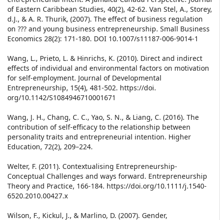
of Eastern Caribbean Studies, 40(2), 42-62. Van Stel, A., Storey,
d.J., & A. R. Thurik, (2007). The effect of business regulation
on ??? and young business entrepreneurship. Small Business
Economics 28(2): 171-180. DOI 10.1007/s11187-006-9014-1
Wang, L., Prieto, L. & Hinrichs, K. (2010). Direct and indirect
effects of individual and environmental factors on motivation
for self-employment. Journal of Developmental
Entrepreneurship, 15(4), 481-502. https://doi.
org/10.1142/S1084946710001671
Wang, J. H., Chang, C. C., Yao, S. N., & Liang, C. (2016). The
contribution of self-efficacy to the relationship between
personality traits and entrepreneurial intention. Higher
Education, 72(2), 209–224.
Welter, F. (2011). Contextualising Entrepreneurship-
Conceptual Challenges and ways forward. Entrepreneurship
Theory and Practice, 166-184. https://doi.org/10.1111/j.1540-
6520.2010.00427.x
Wilson, F., Kickul, J., & Marlino, D. (2007). Gender,