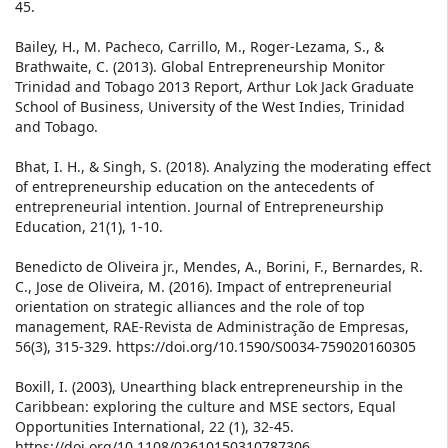
45.
Bailey, H., M. Pacheco, Carrillo, M., Roger-Lezama, S., &
Brathwaite, C. (2013). Global Entrepreneurship Monitor
Trinidad and Tobago 2013 Report, Arthur Lok Jack Graduate
School of Business, University of the West Indies, Trinidad
and Tobago.
Bhat, I. H., & Singh, S. (2018). Analyzing the moderating effect
of entrepreneurship education on the antecedents of
entrepreneurial intention. Journal of Entrepreneurship
Education, 21(1), 1-10.
Benedicto de Oliveira jr., Mendes, A., Borini, F., Bernardes, R.
C., Jose de Oliveira, M. (2016). Impact of entrepreneurial
orientation on strategic alliances and the role of top
management, RAE-Revista de Administração de Empresas,
56(3), 315-329. https://doi.org/10.1590/S0034-759020160305
Boxill, I. (2003), Unearthing black entrepreneurship in the
Caribbean: exploring the culture and MSE sectors, Equal
Opportunities International, 22 (1), 32-45.
https://doi.org/10.1108/02610150310787306