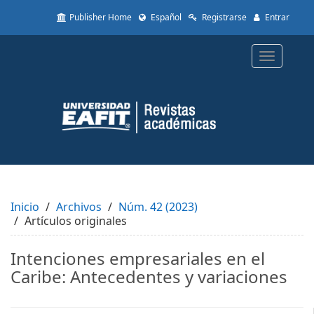
Quick
Publisher Home
Español
Registrarse
Entrar
jump
to
page
Toggle
content
navigatio
Main
Navigation
Main
Content
Sidebar
Inicio
Archivos
Núm. 42 (2023)
Artículos originales
Intenciones empresariales en el
Caribe: Antecedentes y variaciones