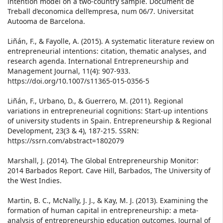
intention model on a two-country sample. Document de
Treball d’economica dell’empresa, num 06/7. Universitat
Autooma de Barcelona.
Liñán, F., & Fayolle, A. (2015). A systematic literature review on
entrepreneurial intentions: citation, thematic analyses, and
research agenda. International Entrepreneurship and
Management Journal, 11(4): 907-933.
https://doi.org/10.1007/s11365-015-0356-5
Liñán, F., Urbano, D., & Guerrero, M. (2011). Regional
variations in entrepreneurial cognitions: Start-up intentions
of university students in Spain. Entrepreneurship & Regional
Development, 23(3 & 4), 187-215. SSRN:
https://ssrn.com/abstract=1802079
Marshall, J. (2014). The Global Entrepreneurship Monitor:
2014 Barbados Report. Cave Hill, Barbados, The University of
the West Indies.
Martin, B. C., McNally, J. J., & Kay, M. J. (2013). Examining the
formation of human capital in entrepreneurship: a meta-
analysis of entrepreneurship education outcomes. Journal of