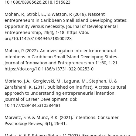
10.1080/08985626.2018.1515823
Mohan, P., Strobl, E., & Watson, P. (2018). Nascent
entrepreneurs in Caribbean Small Island Developing States:
Opportunity versus necessity. Journal of Developmental
Entrepreneurship, 23(4), 1-18. https://doi.
org/10.1142/S108494671850022X
Mohan, P. (2022). An investigation into entrepreneurial
intentions in Caribbean Small Island Developing States.
Journal of Innovation and Entrepreneurship 11:60, 1-21.
https://doi.org/10.1186/s13731-022-00253-0
Moriano, J.A., Gorgievski, M., Laguna, M., Stephan, U. &
Zarafshani, K. (2011, published online first). A cross cultural
approach to understanding entrepreneurial intention.
Journal of Career Development. doi:
10.1177/0894845310384481
Morwitz, F. V. & Munz, P. K. (2021). Intentions. Consumer
Psychology Review, 4(1), 26-41.
Motta, V. F. & Ribeiro Galina, V. (2023). Experiential learning in