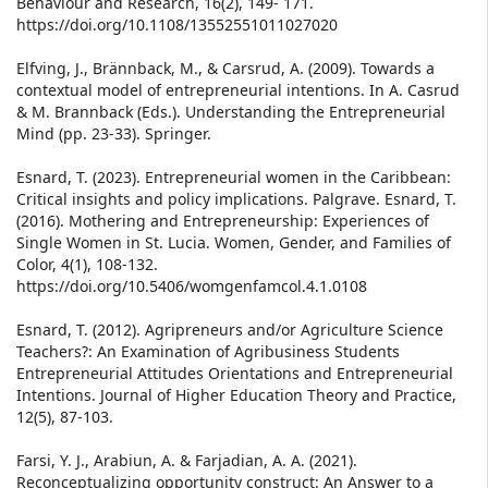
Behaviour and Research, 16(2), 149- 171.
https://doi.org/10.1108/13552551011027020
Elfving, J., Brännback, M., & Carsrud, A. (2009). Towards a
contextual model of entrepreneurial intentions. In A. Casrud
& M. Brannback (Eds.). Understanding the Entrepreneurial
Mind (pp. 23-33). Springer.
Esnard, T. (2023). Entrepreneurial women in the Caribbean:
Critical insights and policy implications. Palgrave. Esnard, T.
(2016). Mothering and Entrepreneurship: Experiences of
Single Women in St. Lucia. Women, Gender, and Families of
Color, 4(1), 108-132.
https://doi.org/10.5406/womgenfamcol.4.1.0108
Esnard, T. (2012). Agripreneurs and/or Agriculture Science
Teachers?: An Examination of Agribusiness Students
Entrepreneurial Attitudes Orientations and Entrepreneurial
Intentions. Journal of Higher Education Theory and Practice,
12(5), 87-103.
Farsi, Y. J., Arabiun, A. & Farjadian, A. A. (2021).
Reconceptualizing opportunity construct: An Answer to a