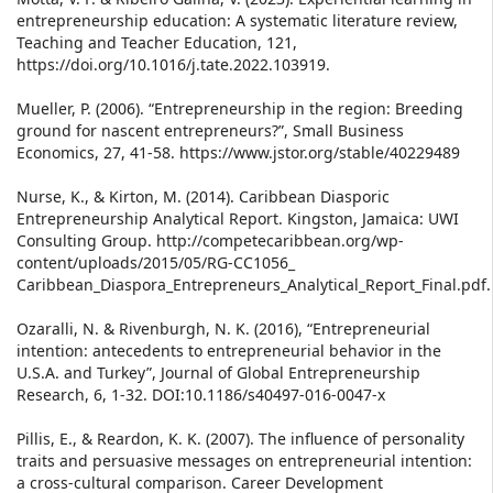
entrepreneurship education: A systematic literature review,
Teaching and Teacher Education, 121,
https://doi.org/10.1016/j.tate.2022.103919.
Mueller, P. (2006). “Entrepreneurship in the region: Breeding
ground for nascent entrepreneurs?”, Small Business
Economics, 27, 41-58. https://www.jstor.org/stable/40229489
Nurse, K., & Kirton, M. (2014). Caribbean Diasporic
Entrepreneurship Analytical Report. Kingston, Jamaica: UWI
Consulting Group. http://competecaribbean.org/wp-
content/uploads/2015/05/RG-CC1056_
Caribbean_Diaspora_Entrepreneurs_Analytical_Report_Final.pdf.
Ozaralli, N. & Rivenburgh, N. K. (2016), “Entrepreneurial
intention: antecedents to entrepreneurial behavior in the
U.S.A. and Turkey”, Journal of Global Entrepreneurship
Research, 6, 1-32. DOI:10.1186/s40497-016-0047-x
Pillis, E., & Reardon, K. K. (2007). The influence of personality
traits and persuasive messages on entrepreneurial intention:
a cross-cultural comparison. Career Development