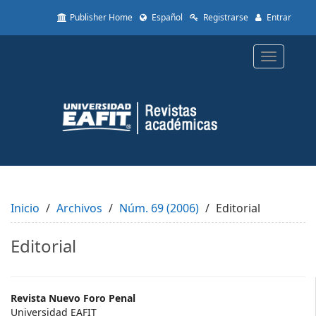
Quick
Publisher Home
Español
Registrarse
Entrar
jump
to
page
Toggle
content
navigatio
Main
Navigation
Main
Content
Sidebar
Inicio
Archivos
Núm. 69 (2006)
Editorial
Editorial
Main
Revista Nuevo Foro Penal
Universidad EAFIT