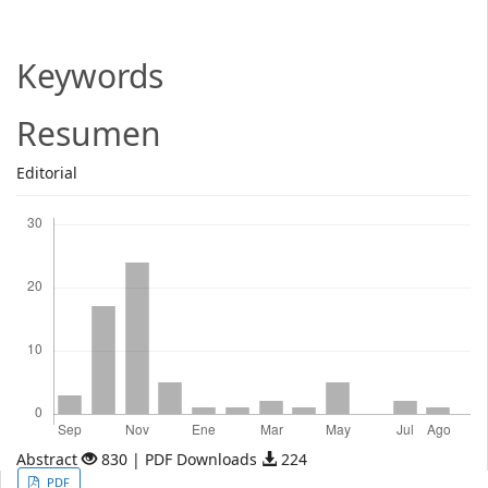
Article
Content
Keywords
Resumen
Editorial
Descargas
Abstract
830 | PDF Downloads
224
Article
PDF