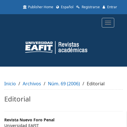
Quick
Publisher Home
Español
Registrarse
Entrar
jump
to
page
Toggle
content
navigatio
Main
Navigation
Main
Content
Sidebar
Inicio
Archivos
Núm. 69 (2006)
Editorial
Editorial
Main
Revista Nuevo Foro Penal
Universidad EAFIT