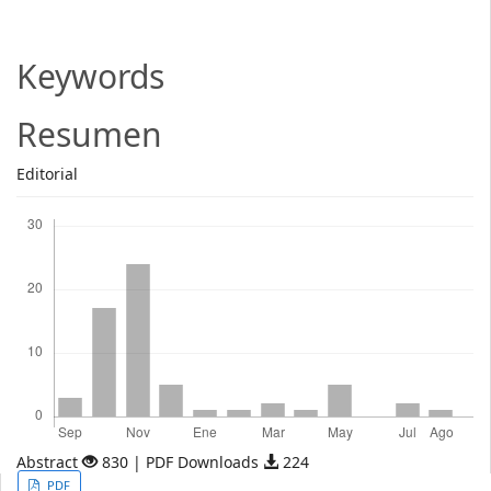
Article
Content
Keywords
Resumen
Editorial
Descargas
Abstract
830 | PDF Downloads
224
Article
PDF