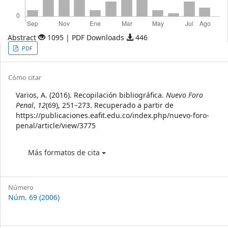
Abstract
1095 | PDF Downloads
446
Article
PDF
Sidebar
Article
Cómo citar
Details
Varios, A. (2016). Recopilación bibliográfica.
Nuevo Foro
Penal
,
12
(69), 251–273. Recuperado a partir de
https://publicaciones.eafit.edu.co/index.php/nuevo-foro-
penal/article/view/3775
Más formatos de cita
Número
Núm. 69 (2006)