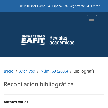
Quick
Publisher Home
Español
Registrarse
Entrar
jump
to
page
Toggle
content
navigatio
Main
Navigation
Main
Content
Sidebar
Inicio
Archivos
Núm. 69 (2006)
Bibliografía
Recopilación bibliográfica
Main
Autores Varios