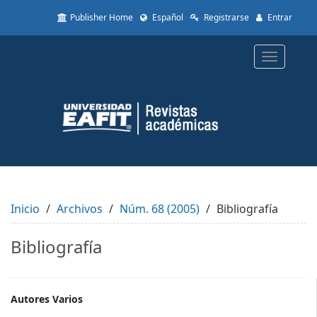
Quick
Publisher Home
Español
Registrarse
Entrar
jump
to
page
Toggle
content
navigatio
Main
Navigation
Main
Content
Sidebar
Inicio
Archivos
Núm. 68 (2005)
Bibliografía
Bibliografía
Main
Autores Varios