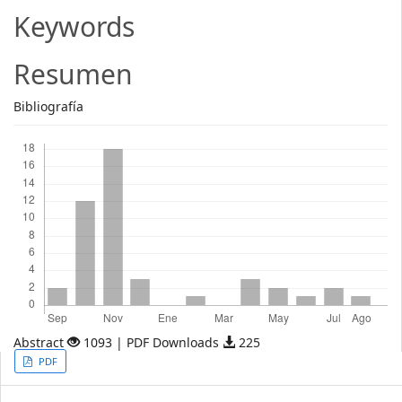
Article
Keywords
Content
Resumen
Bibliografía
Descargas
Abstract
1093 | PDF Downloads
225
Article
PDF
Sidebar