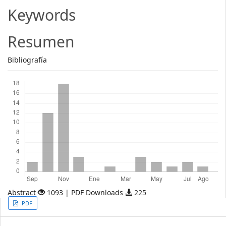
Article
Keywords
Content
Resumen
Bibliografía
Descargas
Abstract
1093 | PDF Downloads
225
Article
PDF
Sidebar