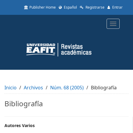
Quick
Publisher Home
Español
Registrarse
Entrar
jump
to
page
Toggle
content
navigatio
Main
Navigation
Main
Content
Sidebar
Inicio
Archivos
Núm. 68 (2005)
Bibliografía
Bibliografía
Main
Autores Varios