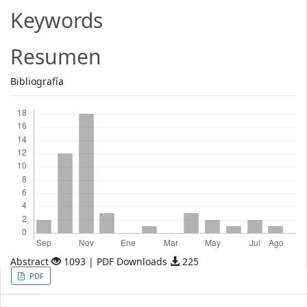
Article
Keywords
Content
Resumen
Bibliografía
Descargas
Abstract
1093 | PDF Downloads
225
Article
PDF
Sidebar