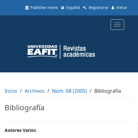
Quick
Publisher Home
Español
Registrarse
Entrar
jump
to
page
Toggle
content
navigatio
Main
Navigation
Main
Content
Sidebar
Inicio
Archivos
Núm. 68 (2005)
Bibliografía
Bibliografía
Main
Autores Varios