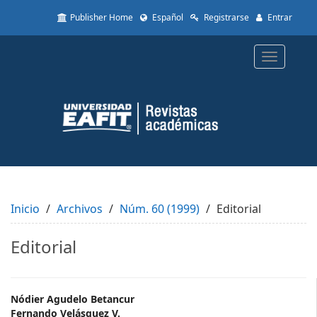
Quick
Publisher Home
Español
Registrarse
Entrar
jump
to
page
Toggle
content
navigatio
Main
Navigation
Main
Content
Sidebar
Inicio
Archivos
Núm. 60 (1999)
Editorial
Editorial
Main
Nódier Agudelo Betancur
Fernando Velásquez V.