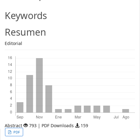
Article
Content
Keywords
Resumen
Editorial
Descargas
Abstract
793 | PDF Downloads
159
Article
PDF