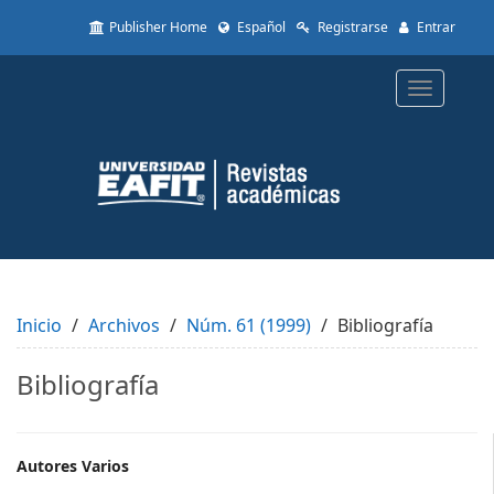
Quick
Publisher Home
Español
Registrarse
Entrar
jump
to
page
Toggle
content
navigatio
Main
Navigation
Main
Content
Sidebar
Inicio
Archivos
Núm. 61 (1999)
Bibliografía
Bibliografía
Main
Autores Varios