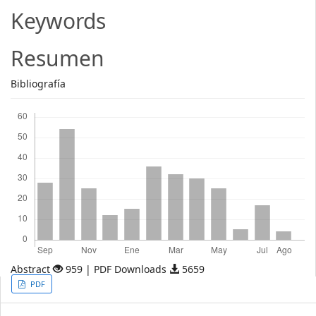
Article
Keywords
Content
Resumen
Bibliografía
Descargas
Abstract
959 | PDF Downloads
5659
Article
PDF
Sidebar