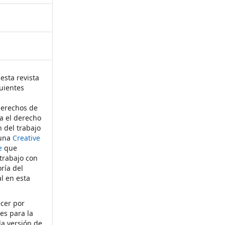
esta revista
uientes
derechos de
ta el derecho
n del trabajo
 una
Creative
e
que
 trabajo con
ría del
al en esta
ecer por
es para la
la versión de