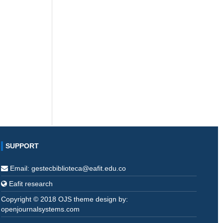
SUPPORT
Email: gestecbiblioteca@eafit.edu.co
Eafit research
Copyright © 2018 OJS theme design by:
openjournalsystems.com