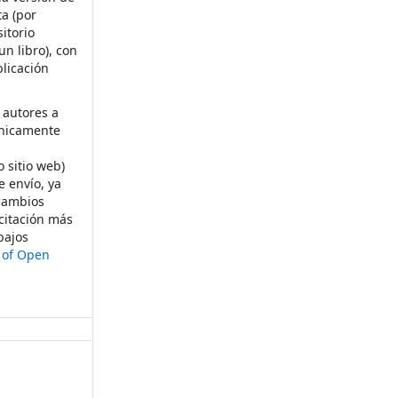
ta (por
itorio
un libro), con
licación
 autores a
ónicamente
s
o sitio web)
e envío, ya
rcambios
citación más
bajos
t of Open