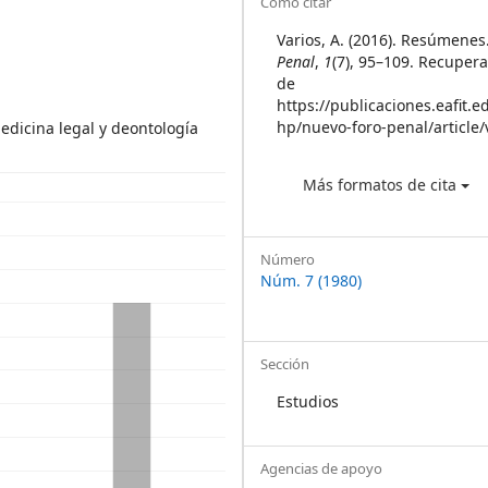
Article
Cómo citar
Details
Varios, A. (2016). Resúmenes
Penal
,
1
(7), 95–109. Recupera
de
https://publicaciones.eafit.e
hp/nuevo-foro-penal/article
dicina legal y deontología
Más formatos de cita
Número
Núm. 7 (1980)
Sección
Estudios
Agencias de apoyo