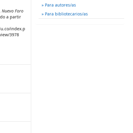
Para autores/as
.
Nuevo Foro
Para bibliotecarios/as
do a partir
du.co/index.p
/view/3978