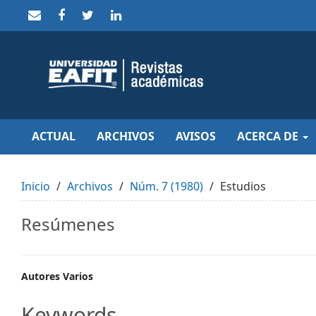
Quick
jump
to
page
content
Main
Navigation
Main
Content
Sidebar
ACTUAL
ARCHIVOS
AVISOS
ACERCA DE
Inicio
Archivos
Núm. 7 (1980)
Estudios
Resúmenes
Main
Autores Varios
Article
Keywords