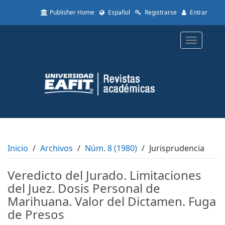
Quick
Publisher Home
Español
Registrarse
Entrar
jump
to
page
Toggle
content
navigatio
Main
Navigation
Main
Content
Sidebar
Inicio
Archivos
Núm. 8 (1980)
Jurisprudencia
Veredicto del Jurado. Limitaciones
del Juez. Dosis Personal de
Marihuana. Valor del Dictamen. Fuga
de Presos