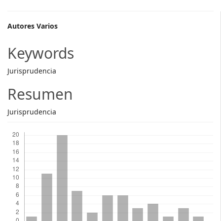
Main
Autores Varios
Article
Keywords
Content
Jurisprudencia
Resumen
Jurisprudencia
Descargas