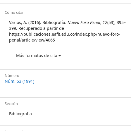
Sidebar
Article
Cómo citar
Details
Varios, A. (2016). Bibliografía.
Nuevo Foro Penal
,
12
(53), 395–
399. Recuperado a partir de
https://publicaciones.eafit.edu.co/index.php/nuevo-foro-
penal/article/view/4065
Más formatos de cita
Número
Núm. 53 (1991)
Sección
Bibliografía