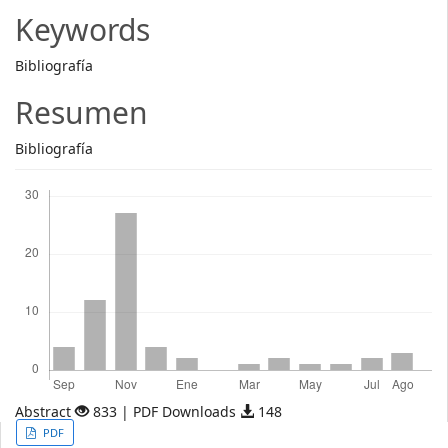
Article
Keywords
Content
Bibliografía
Resumen
Bibliografía
Descargas
Abstract
833 | PDF Downloads
148
Article
PDF