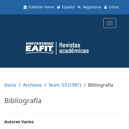
Quick
Publisher Home
Español
Registrarse
Entrar
jump
to
page
Toggle
content
navigatio
Main
Navigation
Main
Content
Sidebar
Inicio
Archivos
Núm. 53 (1991)
Bibliografía
Bibliografía
Main
Autores Varios