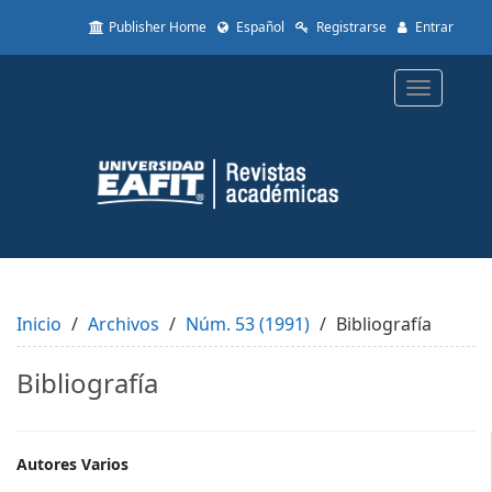
Quick
Publisher Home
Español
Registrarse
Entrar
jump
to
page
Toggle
content
navigatio
Main
Navigation
Main
Content
Sidebar
Inicio
Archivos
Núm. 53 (1991)
Bibliografía
Bibliografía
Main
Autores Varios