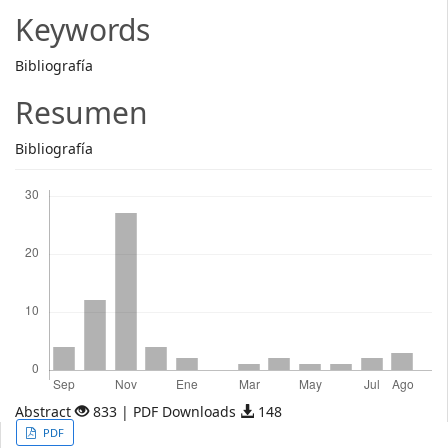
Article
Keywords
Content
Bibliografía
Resumen
Bibliografía
Descargas
Abstract
833 | PDF Downloads
148
Article
PDF