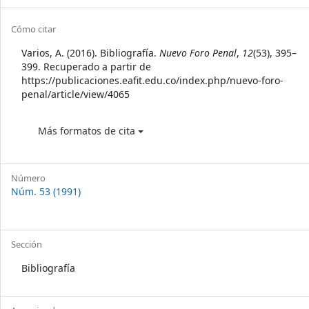
Sidebar
Article
Cómo citar
Details
Varios, A. (2016). Bibliografía.
Nuevo Foro Penal
,
12
(53), 395–
399. Recuperado a partir de
https://publicaciones.eafit.edu.co/index.php/nuevo-foro-
penal/article/view/4065
Más formatos de cita
Número
Núm. 53 (1991)
Sección
Bibliografía