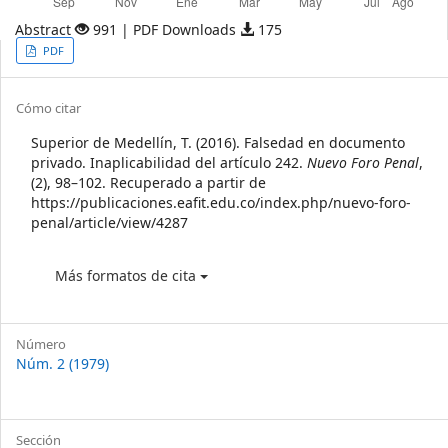
Abstract
991 | PDF Downloads
175
Article
PDF
Sidebar
Article
Cómo citar
Details
Superior de Medellín, T. (2016). Falsedad en documento
privado. Inaplicabilidad del artículo 242.
Nuevo Foro Penal
,
(2), 98–102. Recuperado a partir de
https://publicaciones.eafit.edu.co/index.php/nuevo-foro-
penal/article/view/4287
Más formatos de cita
Número
Núm. 2 (1979)
Sección