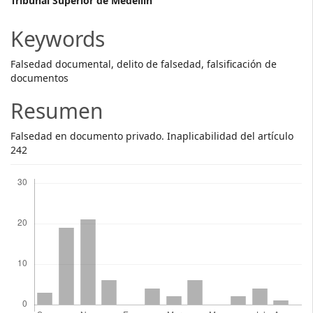
Main
Tribunal Superior de Medellín
Article
Keywords
Content
Falsedad documental, delito de falsedad, falsificación de
documentos
Resumen
Falsedad en documento privado. Inaplicabilidad del artículo
242
Descargas