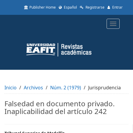
Quick
Publisher Home
Español
Registrarse
Entrar
jump
to
page
Toggle
content
navigatio
Main
Navigation
Main
Content
Sidebar
Inicio
Archivos
Núm. 2 (1979)
Jurisprudencia
Falsedad en documento privado.
Inaplicabilidad del artículo 242