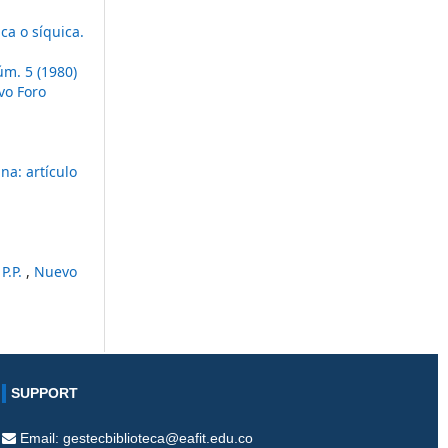
ca o síquica.
m. 5 (1980)
vo Foro
na: artículo
P.P.
,
Nuevo
SUPPORT
Email: gestecbiblioteca@eafit.edu.co