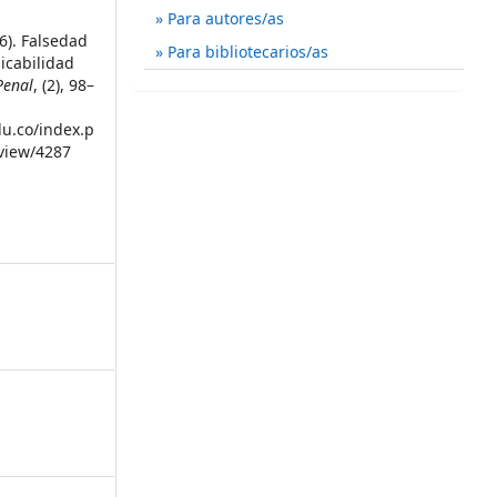
Para autores/as
6). Falsedad
Para bibliotecarios/as
icabilidad
Penal
, (2), 98–
du.co/index.p
/view/4287