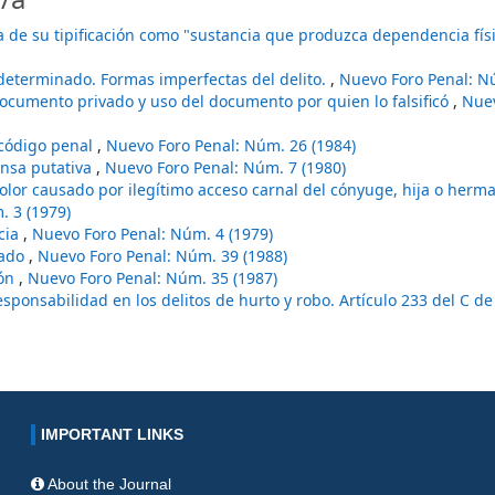
 de su tipificación como "sustancia que produzca dependencia físi
determinado. Formas imperfectas del delito.
,
Nuevo Foro Penal: Nú
ocumento privado y uso del documento por quien lo falsificó
,
Nue
 código penal
,
Nuevo Foro Penal: Núm. 26 (1984)
ensa putativa
,
Nuevo Foro Penal: Núm. 7 (1980)
dolor causado por ilegítimo acceso carnal del cónyuge, hija o herma
. 3 (1979)
cia
,
Nuevo Foro Penal: Núm. 4 (1979)
cado
,
Nuevo Foro Penal: Núm. 39 (1988)
ión
,
Nuevo Foro Penal: Núm. 35 (1987)
sponsabilidad en los delitos de hurto y robo. Artículo 233 del C de 
IMPORTANT LINKS
About the Journal