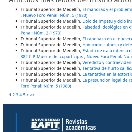
Tribunal Superior de Medellín,
El mandrax y el problema
,
Nuevo Foro Penal: Núm. 5 (1980)
Tribunal Superior de Medellín,
Dolo de impetu y dolo in
Tribunal Superior de Medellín,
Falsedad ideológica en d
Penal: Núm. 2 (1979)
Tribunal Superior de Medellín,
El raponazo en el nuevo
Tribunal Superior de Medellín,
Homicidio culposo y def
Tribunal Superior de Medellín,
Estado de ira o intenso 
382 C.P. Muerte del copartícipe.
,
Nuevo Foro Penal: Núm
Tribunal Superior de Medellín,
Veredicto y contraeviden
Tribunal Superior de Medellín,
Tentativa de hurto califi
Tribunal Superior de Medellín,
La tentativa en la extors
Tribunal Superior de Medellín,
La presunción legal de re
Foro Penal: Núm. 5 (1980)
1
2
3
4
5
>
>>