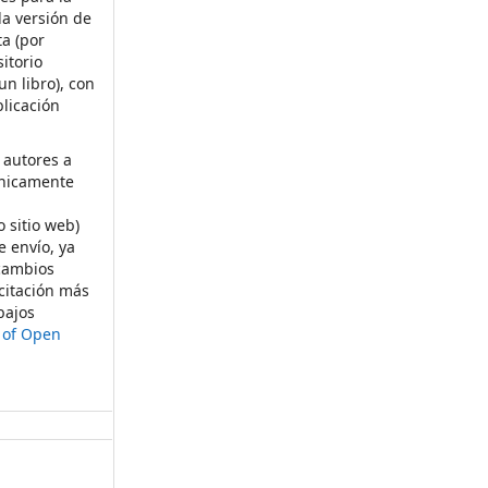
la versión de
ta (por
itorio
un libro), con
licación
 autores a
ónicamente
s
o sitio web)
e envío, ya
rcambios
citación más
bajos
t of Open