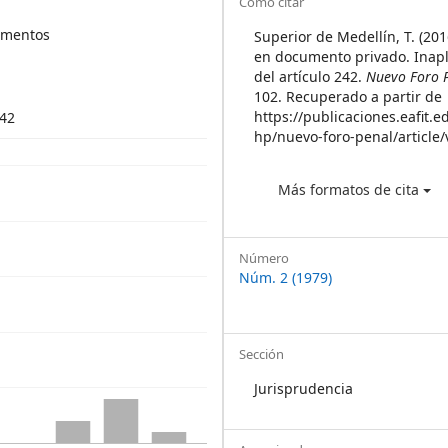
Article
Cómo citar
Details
cumentos
Superior de Medellín, T. (201
en documento privado. Inapl
del artículo 242.
Nuevo Foro 
102. Recuperado a partir de
https://publicaciones.eafit.e
242
hp/nuevo-foro-penal/article
Más formatos de cita
Número
Núm. 2 (1979)
Sección
Jurisprudencia