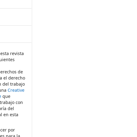
esta revista
uientes
derechos de
ta el derecho
n del trabajo
 una
Creative
e
que
 trabajo con
ría del
al en esta
ecer por
es para la