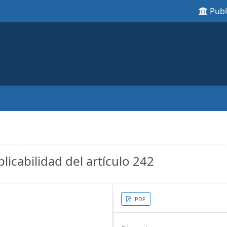
Pub
icabilidad del artículo 242
Article
PDF
Sidebar