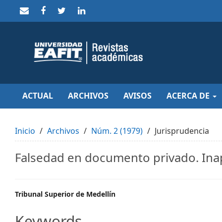
Quick
jump
to
page
content
Main
Navigation
Main
Content
Sidebar
ACTUAL
ARCHIVOS
AVISOS
ACERCA DE
Inicio
Archivos
Núm. 2 (1979)
Jurisprudencia
Falsedad en documento privado. Inapl
Main
Tribunal Superior de Medellín
Article
Keywords