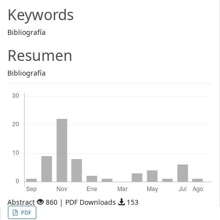
Article
Keywords
Content
Bibliografía
Resumen
Bibliografía
Descargas
Abstract
860 | PDF Downloads
153
Article
PDF