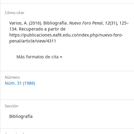
Sidebar
Article
Cómo citar
Details
Varios, A. (2016). Bibliografía.
Nuevo Foro Penal
,
12
(31), 125–
134. Recuperado a partir de
https://publicaciones.eafit.edu.co/index.php/nuevo-foro-
penal/article/view/4311
Más formatos de cita
Número
Núm. 31 (1986)
Sección
Bibliografía