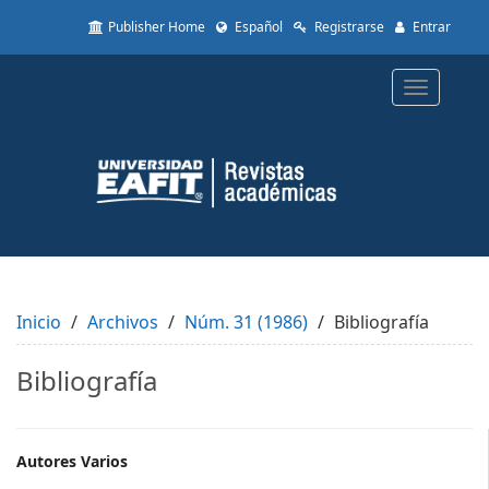
Quick
Publisher Home
Español
Registrarse
Entrar
jump
to
page
Toggle
content
navigatio
Main
Navigation
Main
Content
Sidebar
Inicio
Archivos
Núm. 31 (1986)
Bibliografía
Bibliografía
Main
Autores Varios