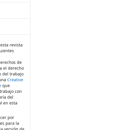
esta revista
uientes
derechos de
ta el derecho
n del trabajo
 una
Creative
e
que
 trabajo con
ría del
al en esta
ecer por
es para la
la versión de