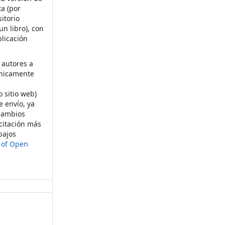
ta (por
itorio
un libro), con
licación
 autores a
ónicamente
s
o sitio web)
e envío, ya
rcambios
citación más
bajos
t of Open