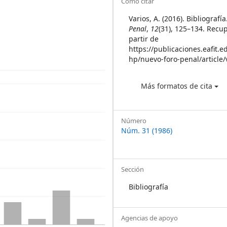
Article
Cómo citar
Details
Varios, A. (2016). Bibliografí
Penal
,
12
(31), 125–134. Recu
partir de
https://publicaciones.eafit.e
hp/nuevo-foro-penal/article
Más formatos de cita
Número
Núm. 31 (1986)
Sección
Bibliografía
Agencias de apoyo