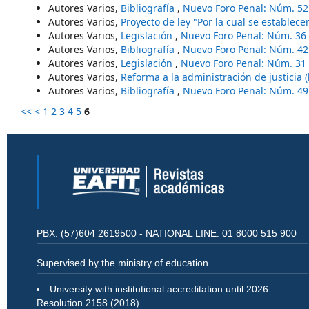
Autores Varios,
Bibliografía
,
Nuevo Foro Penal: Núm. 52
Autores Varios,
Proyecto de ley "Por la cual se establec
Autores Varios,
Legislación
,
Nuevo Foro Penal: Núm. 36 
Autores Varios,
Bibliografía
,
Nuevo Foro Penal: Núm. 42
Autores Varios,
Legislación
,
Nuevo Foro Penal: Núm. 31 
Autores Varios,
Reforma a la administración de justicia 
Autores Varios,
Bibliografía
,
Nuevo Foro Penal: Núm. 49
<<
<
1
2
3
4
5
6
PBX: (57)604 2619500 - NATIONAL LINE: 01 8000 515 900
Supervised by the ministry of education
University with institutional accreditation until 2026.
Resolution 2158 (2018)