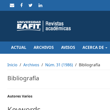
Quick
jump
to
page
content
Main
Navigation
Main
Content
Sidebar
ACTUAL
ARCHIVOS
AVISOS
ACERCA DE
Inicio
Archivos
Núm. 31 (1986)
Bibliografía
Bibliografía
Main
Autores Varios
Article
Keywords