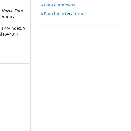
Para autores/as
a.
Nuevo Foro
Para bibliotecarios/as
perado a
du.co/index.p
/view/4311