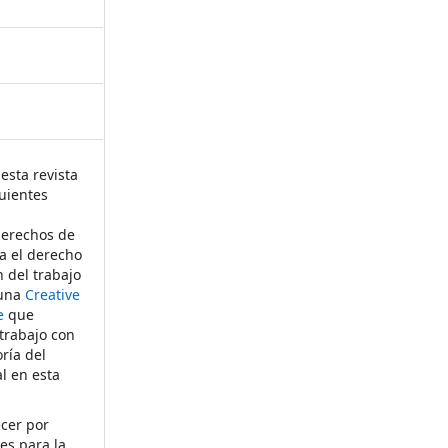
esta revista
uientes
derechos de
ta el derecho
n del trabajo
 una
Creative
e
que
 trabajo con
ría del
al en esta
ecer por
es para la