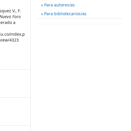
Para autores/as
quez V., F.
Para bibliotecarios/as
Nuevo Foro
perado a
du.co/index.p
/view/4323