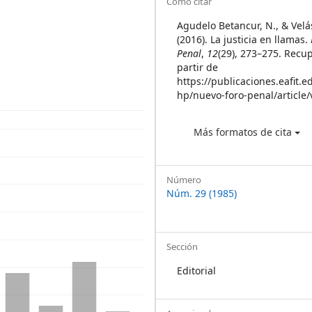
Article
Cómo citar
Details
Agudelo Betancur, N., & Velás
(2016). La justicia en llamas.
Penal
,
12
(29), 273–275. Recu
partir de
https://publicaciones.eafit.e
hp/nuevo-foro-penal/article
Más formatos de cita
Número
Núm. 29 (1985)
Sección
Editorial