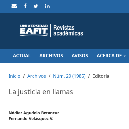
Quick
jump
to
page
content
Main
Navigation
Main
Content
Sidebar
ACTUAL
ARCHIVOS
AVISOS
ACERCA DE
Inicio
Archivos
Núm. 29 (1985)
Editorial
La justicia en llamas
Main
Nódier Agudelo Betancur
Fernando Velásquez V.
Article