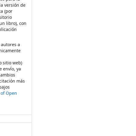
la versión de
ta (por
itorio
un libro), con
licación
 autores a
ónicamente
s
o sitio web)
e envío, ya
rcambios
citación más
bajos
t of Open