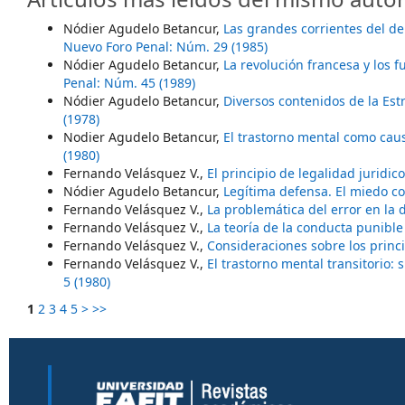
Nódier Agudelo Betancur,
Las grandes corrientes del de
Nuevo Foro Penal: Núm. 29 (1985)
Nódier Agudelo Betancur,
La revolución francesa y los 
Penal: Núm. 45 (1989)
Nódier Agudelo Betancur,
Diversos contenidos de la Est
(1978)
Nodier Agudelo Betancur,
El trastorno mental como cau
(1980)
Fernando Velásquez V.,
El principio de legalidad juridi
Nódier Agudelo Betancur,
Legítima defensa. El miedo 
Fernando Velásquez V.,
La problemática del error en la 
Fernando Velásquez V.,
La teoría de la conducta punibl
Fernando Velásquez V.,
Consideraciones sobre los princ
Fernando Velásquez V.,
El trastorno mental transitorio: 
5 (1980)
1
2
3
4
5
>
>>