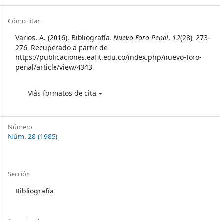
Sidebar
Article
Cómo citar
Details
Varios, A. (2016). Bibliografía.
Nuevo Foro Penal
,
12
(28), 273–
276. Recuperado a partir de
https://publicaciones.eafit.edu.co/index.php/nuevo-foro-
penal/article/view/4343
Más formatos de cita
Número
Núm. 28 (1985)
Sección
Bibliografía