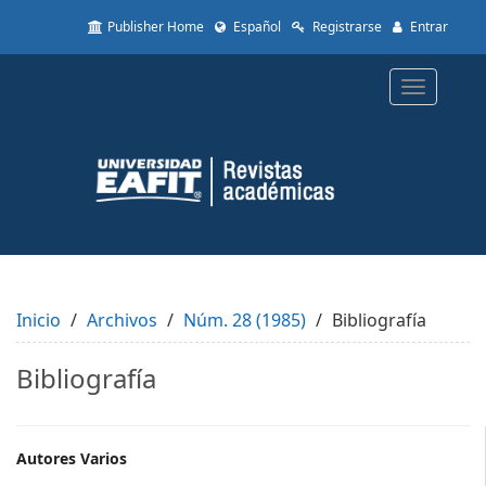
Quick
Publisher Home
Español
Registrarse
Entrar
jump
to
page
Toggle
content
navigatio
Main
Navigation
Main
Content
Sidebar
Inicio
Archivos
Núm. 28 (1985)
Bibliografía
Bibliografía
Main
Autores Varios