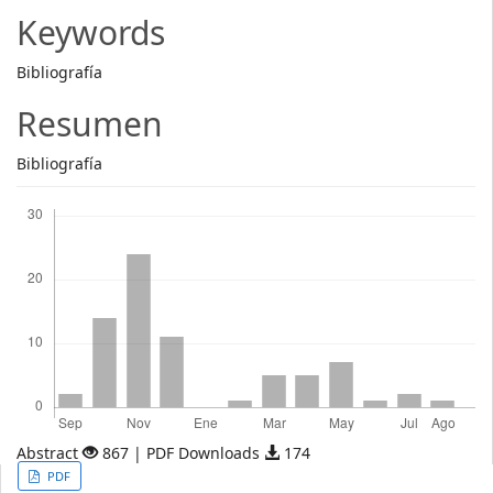
Article
Keywords
Content
Bibliografía
Resumen
Bibliografía
Descargas
Abstract
867 | PDF Downloads
174
Article
PDF