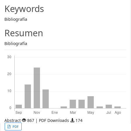
Article
Keywords
Content
Bibliografía
Resumen
Bibliografía
Descargas
Abstract
867 | PDF Downloads
174
Article
PDF