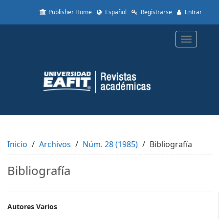
Quick
Publisher Home
Español
Registrarse
Entrar
jump
to
page
Toggle
content
navigatio
Main
Navigation
Main
Content
Sidebar
Inicio
Archivos
Núm. 28 (1985)
Bibliografía
Bibliografía
Main
Autores Varios