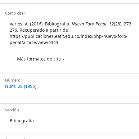
Sidebar
Article
Cómo citar
Details
Varios, A. (2016). Bibliografía.
Nuevo Foro Penal
,
12
(28), 273–
276. Recuperado a partir de
https://publicaciones.eafit.edu.co/index.php/nuevo-foro-
penal/article/view/4343
Más formatos de cita
Número
Núm. 28 (1985)
Sección
Bibliografía