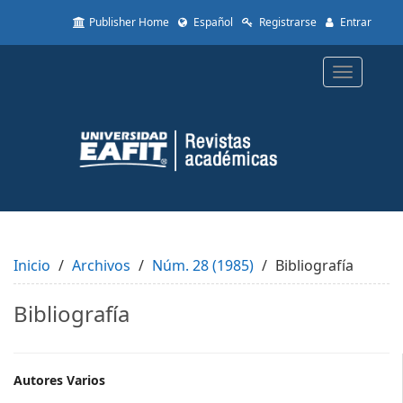
Quick
Publisher Home
Español
Registrarse
Entrar
jump
to
page
Toggle
content
navigatio
Main
Navigation
Main
Content
Sidebar
Inicio
Archivos
Núm. 28 (1985)
Bibliografía
Bibliografía
Main
Autores Varios