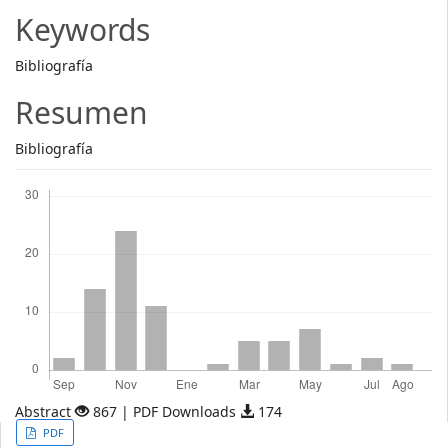
Article
Keywords
Content
Bibliografía
Resumen
Bibliografía
Descargas
Abstract
867 | PDF Downloads
174
Article
PDF