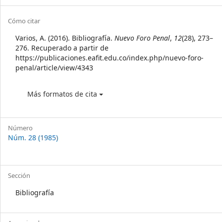
Sidebar
Article
Cómo citar
Details
Varios, A. (2016). Bibliografía.
Nuevo Foro Penal
,
12
(28), 273–
276. Recuperado a partir de
https://publicaciones.eafit.edu.co/index.php/nuevo-foro-
penal/article/view/4343
Más formatos de cita
Número
Núm. 28 (1985)
Sección
Bibliografía