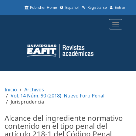
Quick
Publisher Home
Español
Registrarse
Entrar
jump
to
page
Toggle
content
navigatio
Main
Navigation
Main
Content
Sidebar
Inicio
Archivos
Vol. 14 Núm. 90 (2018): Nuevo Foro Penal
Jurisprudencia
Alcance del ingrediente normativo
contenido en el tipo penal del
artículo 218-1 del Código Penal,