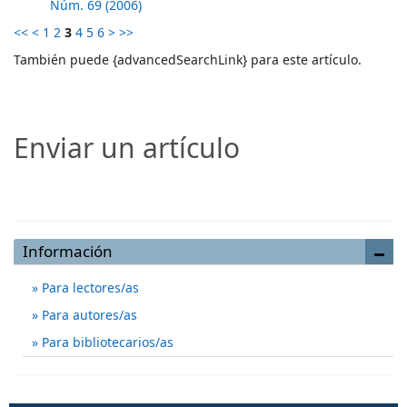
Núm. 69 (2006)
<<
<
1
2
3
4
5
6
>
>>
También puede {advancedSearchLink} para este artículo.
Enviar un artículo
Enviar un artículo
Información
Para lectores/as
Para autores/as
Para bibliotecarios/as