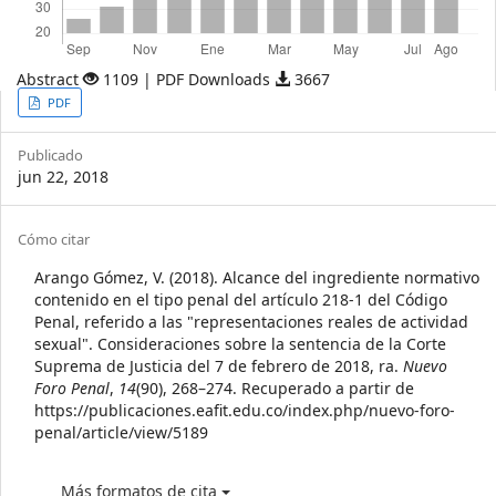
Abstract
1109 | PDF Downloads
3667
Article
PDF
Sidebar
Publicado
jun 22, 2018
Article
Cómo citar
Details
Arango Gómez, V. (2018). Alcance del ingrediente normativo
contenido en el tipo penal del artículo 218-1 del Código
Penal, referido a las "representaciones reales de actividad
sexual". Consideraciones sobre la sentencia de la Corte
Suprema de Justicia del 7 de febrero de 2018, ra.
Nuevo
Foro Penal
,
14
(90), 268–274. Recuperado a partir de
https://publicaciones.eafit.edu.co/index.php/nuevo-foro-
penal/article/view/5189
Más formatos de cita