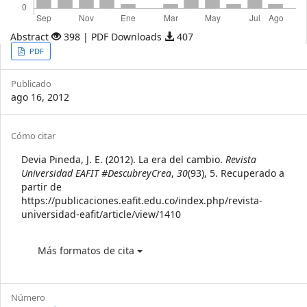
Abstract
398 | PDF Downloads
407
Article
PDF
Sidebar
Publicado
ago 16, 2012
Article
Cómo citar
Details
Devia Pineda, J. E. (2012). La era del cambio.
Revista
Universidad EAFIT #DescubreyCrea
,
30
(93), 5. Recuperado a
partir de
https://publicaciones.eafit.edu.co/index.php/revista-
universidad-eafit/article/view/1410
Más formatos de cita
Número