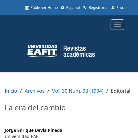
Quick
Publisher Home
Español
Registrarse
Entrar
jump
to
page
Toggle
content
navigatio
Main
Navigation
Main
Content
Sidebar
Inicio
Archivos
Vol. 30 Núm. 93 (1994)
Editorial
La era del cambio
Main
Jorge Enrique Devia Pineda
Universidad EAFIT