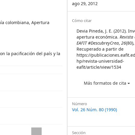
ago 29, 2012
Article
Cómo citar
mía colombiana, Apertura
Details
Devia Pineda, J. E. (2012). In
apertura económica.
Revista
EAFIT #DescubreyCrea
,
26
(80)
Recuperado a partir de
 la pacificación del país y la
https://publicaciones.eafit.e
hp/revista-universidad-
eafit/article/view/1534
Más formatos de cita
Número
Vol. 26 Núm. 80 (1990)
Sección