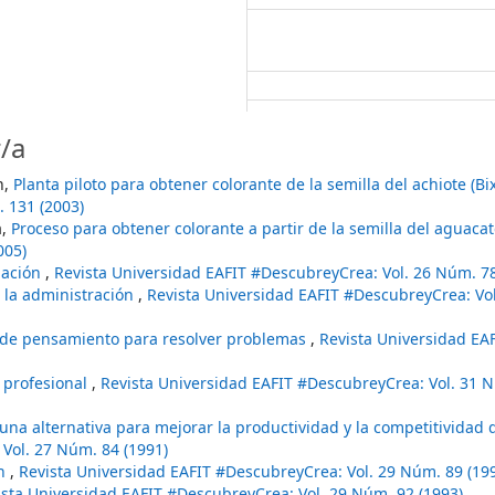
/a
n,
Planta piloto para obtener colorante de la semilla del achiote (Bi
 131 (2003)
a,
Proceso para obtener colorante a partir de la semilla del aguaca
005)
igación
,
Revista Universidad EAFIT #DescubreyCrea: Vol. 26 Núm. 78
n la administración
,
Revista Universidad EAFIT #DescubreyCrea: Vo
de pensamiento para resolver problemas
,
Revista Universidad EA
 profesional
,
Revista Universidad EAFIT #DescubreyCrea: Vol. 31 
 una alternativa para mejorar la productividad y la competitividad 
Vol. 27 Núm. 84 (1991)
ón
,
Revista Universidad EAFIT #DescubreyCrea: Vol. 29 Núm. 89 (19
ista Universidad EAFIT #DescubreyCrea: Vol. 29 Núm. 92 (1993)