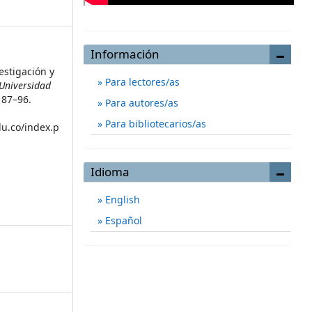
Información
vestigación y
Para lectores/as
 Universidad
, 87–96.
Para autores/as
Para bibliotecarios/as
du.co/index.p
Idioma
English
Español