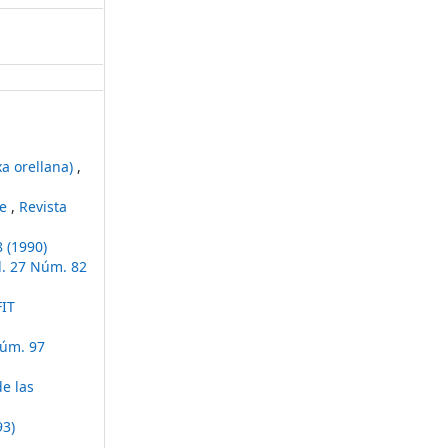
xa orellana)
,
te
,
Revista
 (1990)
l. 27 Núm. 82
FIT
Núm. 97
de las
93)