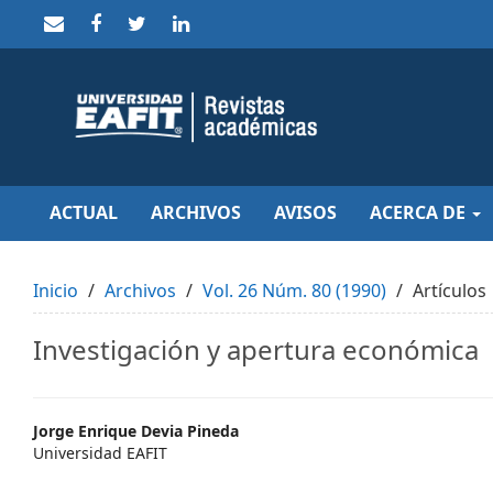
Quick
jump
to
page
content
Main
Navigation
Main
Content
Sidebar
ACTUAL
ARCHIVOS
AVISOS
ACERCA DE
Inicio
Archivos
Vol. 26 Núm. 80 (1990)
Artículos
Investigación y apertura económica
Main
Jorge Enrique Devia Pineda
Universidad EAFIT
Article