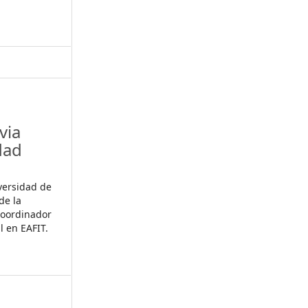
via
dad
versidad de
de la
Coordinador
l en EAFIT.