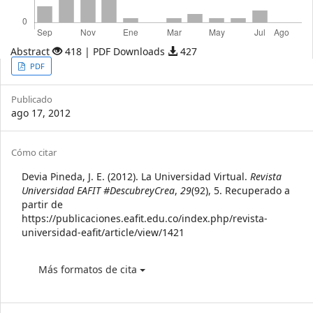
Abstract
418 | PDF Downloads
427
Article
PDF
Sidebar
Publicado
ago 17, 2012
Article
Cómo citar
Details
Devia Pineda, J. E. (2012). La Universidad Virtual.
Revista
Universidad EAFIT #DescubreyCrea
,
29
(92), 5. Recuperado a
partir de
https://publicaciones.eafit.edu.co/index.php/revista-
universidad-eafit/article/view/1421
Más formatos de cita