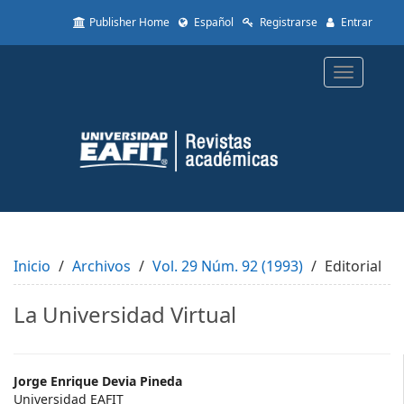
Quick
Publisher Home
Español
Registrarse
Entrar
jump
to
page
Toggle
content
navigatio
Main
Navigation
Main
Content
Sidebar
Inicio
Archivos
Vol. 29 Núm. 92 (1993)
Editorial
La Universidad Virtual
Main
Jorge Enrique Devia Pineda
Universidad EAFIT