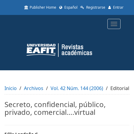
Quick
Publisher Home
Español
Registrarse
Entrar
jump
to
page
Toggle
content
navigatio
Main
Navigation
Main
Content
Sidebar
Inicio
Archivos
Vol. 42 Núm. 144 (2006)
Editorial
Secreto, confidencial, público,
privado, comercial….virtual