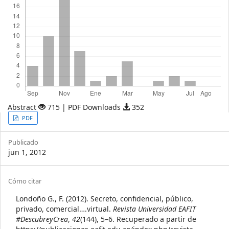
Abstract
715 | PDF Downloads
352
Article
PDF
Sidebar
Publicado
jun 1, 2012
Article
Cómo citar
Details
Londoño G., F. (2012). Secreto, confidencial, público,
privado, comercial….virtual.
Revista Universidad EAFIT
#DescubreyCrea
,
42
(144), 5–6. Recuperado a partir de