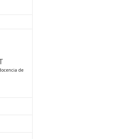
,
T
 docencia de