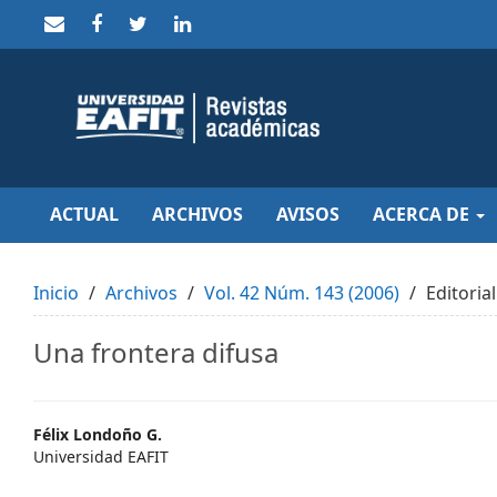
Quick
jump
to
page
content
Main
Navigation
Main
Content
Sidebar
ACTUAL
ARCHIVOS
AVISOS
ACERCA DE
Inicio
Archivos
Vol. 42 Núm. 143 (2006)
Editorial
Una frontera difusa
Main
Félix Londoño G.
Universidad EAFIT
Article