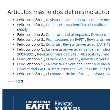
Artículos más leídos del mismo autor
Félix Londoño G.,
Revista Universidad EAFIT: Un aire nu
Félix Londoño G.,
De la escritura científica a la realida
(2004)
Félix Londoño G.,
De la cantidad al impacto
,
Revista Uni
Félix Londoño G.,
Publicaciones en EAFIT
,
Revista Unive
Felíx Londoño G.,
Editorial
,
Revista Universidad EAFIT #
Félix Londoño G.,
La revista universidad Eafit en el índi
2003-2005
,
Revista Universidad EAFIT #DescubreyCrea: 
Félix Londoño G.,
El valor de publicar
,
Revista Universi
Félix Londoño G.,
La revista Universidad Eafit en el indi
Universidad EAFIT #DescubreyCrea: Vol. 37 Núm. 123 (2
Félix Londoño G.,
El contador de los años...
,
Revista Uni
<<
<
1
2
3