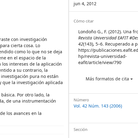
jun 4, 2012
Article
Cómo citar
Details
Londoño G., F. (2012). Una fr
Revista Universidad EAFIT #D
raste con investigación
42
(143), 5–6. Recuperado a p
para cierta cosa. Lo
https://publicaciones.eafit.e
tendido como lo que no se deja
hp/revista-universidad-
ne en el espacio de la
eafit/article/view/790
 los intereses de la aplicación
ntido a su contrario, la
a investigación pura no están
Más formatos de cita
y que la investigación aplicada
ásica. Por otro lado, la
Número
da, de una instrumentación
Vol. 42 Núm. 143 (2006)
de los avances en la
Sección