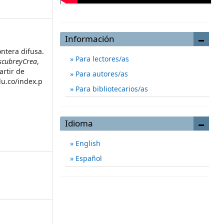
Información
ontera difusa.
Para lectores/as
escubreyCrea
,
artir de
Para autores/as
du.co/index.p
Para bibliotecarios/as
Idioma
English
Español