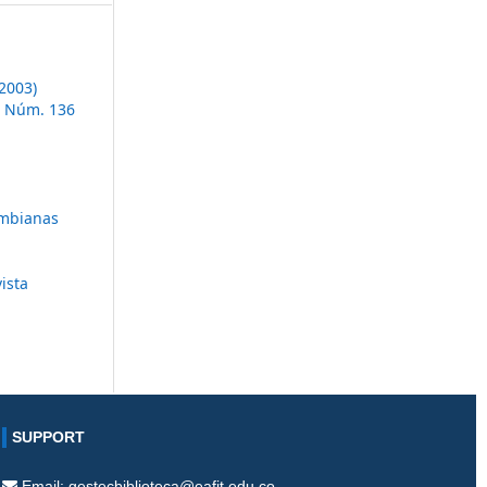
2003)
0 Núm. 136
lombianas
ista
SUPPORT
Email: gestecbiblioteca@eafit.edu.co