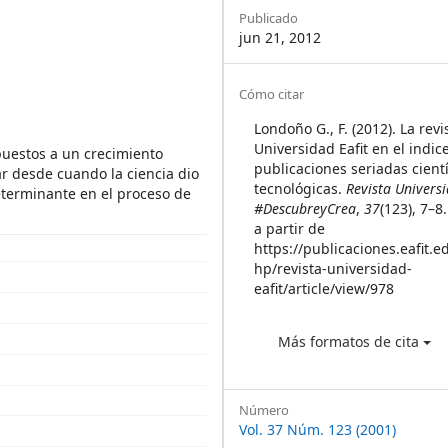
Sidebar
Publicado
jun 21, 2012
Article
Cómo citar
Details
Londoño G., F. (2012). La revi
Universidad Eafit en el indic
uestos a un crecimiento
publicaciones seriadas cientí
r desde cuando la ciencia dio
tecnológicas.
Revista Univers
eterminante en el proceso de
#DescubreyCrea
,
37
(123), 7–
a partir de
https://publicaciones.eafit.e
hp/revista-universidad-
eafit/article/view/978
Más formatos de cita
Número
Vol. 37 Núm. 123 (2001)