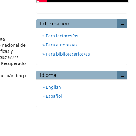
Información
Para lectores/as
sta
Para autores/as
e nacional de
ficas y
Para bibliotecarios/as
idad EAFIT
8. Recuperado
Idioma
du.co/index.p
English
Español