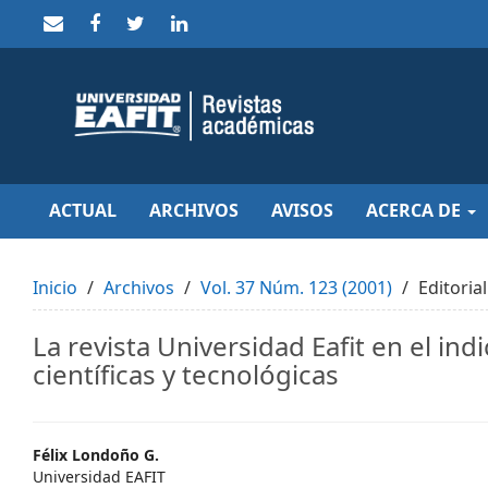
Quick
jump
to
page
content
Main
Navigation
Main
Content
Sidebar
ACTUAL
ARCHIVOS
AVISOS
ACERCA DE
Inicio
Archivos
Vol. 37 Núm. 123 (2001)
Editorial
La revista Universidad Eafit en el in
científicas y tecnológicas
Main
Félix Londoño G.
Universidad EAFIT