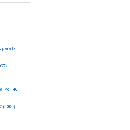
s para la
997)
: Vol. 46
2 (2006)