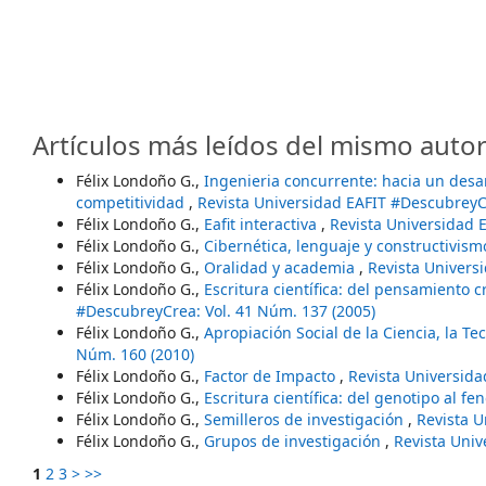
Artículos más leídos del mismo autor
Félix Londoño G.,
Ingenieria concurrente: hacia un desar
competitividad
,
Revista Universidad EAFIT #DescubreyCr
Félix Londoño G.,
Eafit interactiva
,
Revista Universidad 
Félix Londoño G.,
Cibernética, lenguaje y constructivis
Félix Londoño G.,
Oralidad y academia
,
Revista Univers
Félix Londoño G.,
Escritura científica: del pensamiento c
#DescubreyCrea: Vol. 41 Núm. 137 (2005)
Félix Londoño G.,
Apropiación Social de la Ciencia, la Te
Núm. 160 (2010)
Félix Londoño G.,
Factor de Impacto
,
Revista Universida
Félix Londoño G.,
Escritura científica: del genotipo al fe
Félix Londoño G.,
Semilleros de investigación
,
Revista U
Félix Londoño G.,
Grupos de investigación
,
Revista Univ
1
2
3
>
>>