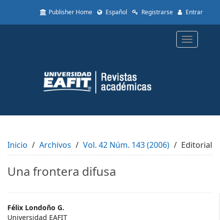
Quick
Publisher Home
Español
Registrarse
Entrar
jump
to
page
Toggle
content
navigatio
Main
Navigation
Main
Content
Sidebar
Inicio
Archivos
Vol. 42 Núm. 143 (2006)
Editorial
Una frontera difusa
Main
Félix Londoño G.
Universidad EAFIT