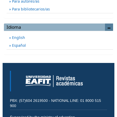
Para autores/as
Para bibliotecarios/as
Idioma
English
Español
PBX: (57)604 2619500 - NATIONAL LINE: 01 8000 515
900