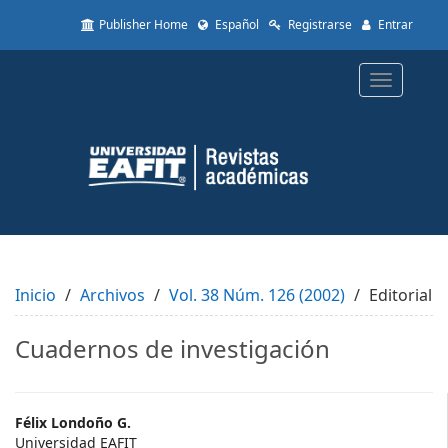
Quick
Publisher Home
Español
Registrarse
Entrar
jump
to
page
Toggle
content
navigatio
Main
Navigation
Main
Content
Sidebar
Inicio
Archivos
Vol. 38 Núm. 126 (2002)
Editorial
Cuadernos de investigación
Main
Félix Londoño G.
Universidad EAFIT