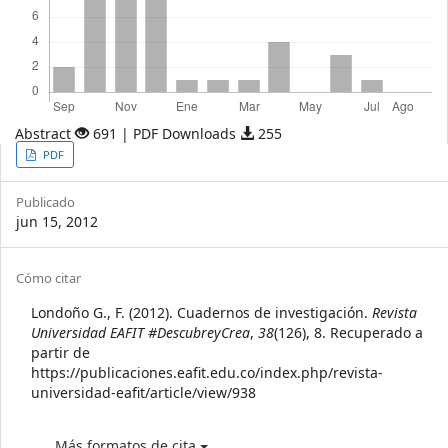
Abstract
691 | PDF Downloads
255
Article
PDF
Sidebar
Publicado
jun 15, 2012
Article
Cómo citar
Details
Londoño G., F. (2012). Cuadernos de investigación.
Revista
Universidad EAFIT #DescubreyCrea
,
38
(126), 8. Recuperado a
partir de
https://publicaciones.eafit.edu.co/index.php/revista-
universidad-eafit/article/view/938
Más formatos de cita