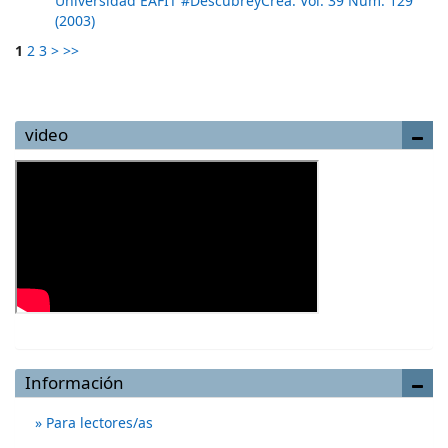
Universidad EAFIT #DescubreyCrea: Vol. 39 Núm. 129
(2003)
1
2
3
>
>>
video
Información
Para lectores/as