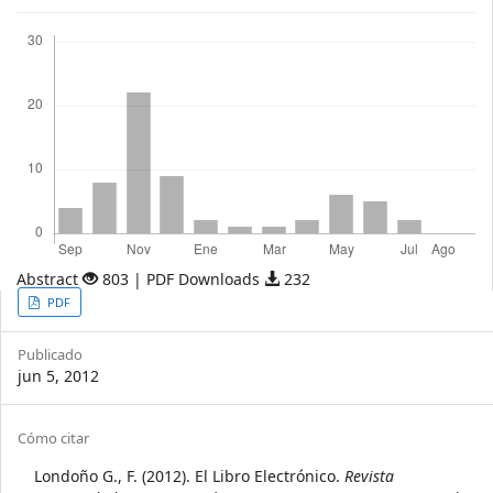
Descargas
Abstract
803 | PDF Downloads
232
Article
PDF
Sidebar
Publicado
jun 5, 2012
Article
Cómo citar
Details
Londoño G., F. (2012). El Libro Electrónico.
Revista