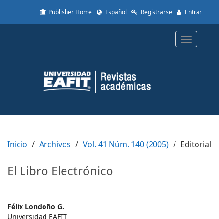
Quick
Publisher Home
Español
Registrarse
Entrar
jump
to
page
Toggle
content
navigatio
Main
Navigation
Main
Content
Sidebar
Inicio
Archivos
Vol. 41 Núm. 140 (2005)
Editorial
El Libro Electrónico
Main
Félix Londoño G.
Universidad EAFIT