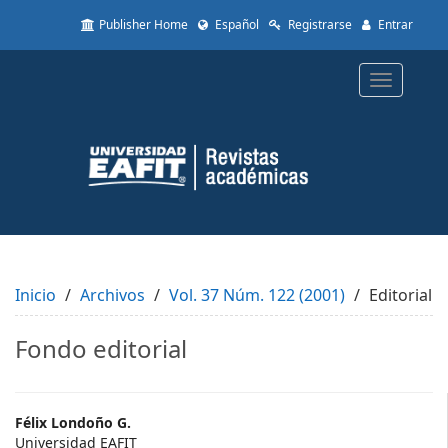
Quick
Publisher Home
Español
Registrarse
Entrar
jump
to
page
Toggle
content
navigatio
Main
Navigation
Main
Content
Sidebar
Inicio
Archivos
Vol. 37 Núm. 122 (2001)
Editorial
Fondo editorial
Main
Félix Londoño G.
Universidad EAFIT