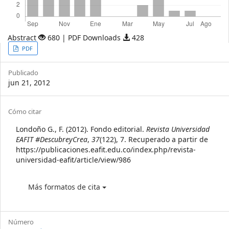
Abstract
680 | PDF Downloads
428
Article
PDF
Sidebar
Publicado
jun 21, 2012
Article
Cómo citar
Details
Londoño G., F. (2012). Fondo editorial.
Revista Universidad
EAFIT #DescubreyCrea
,
37
(122), 7. Recuperado a partir de
https://publicaciones.eafit.edu.co/index.php/revista-
universidad-eafit/article/view/986
Más formatos de cita
Número