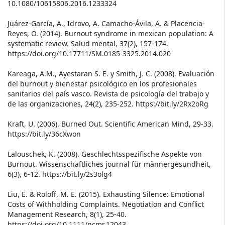
10.1080/10615806.2016.1233324
Juárez-García, A., Idrovo, A. Camacho-Ávila, A. & Placencia-
Reyes, O. (2014). Burnout syndrome in mexican population: A
systematic review. Salud mental, 37(2), 157-174.
https://doi.org/10.17711/SM.0185-3325.2014.020
Kareaga, A.M., Ayestaran S. E. y Smith, J. C. (2008). Evaluación
del burnout y bienestar psicológico en los profesionales
sanitarios del país vasco. Revista de psicología del trabajo y
de las organizaciones, 24(2), 235-252. https://bit.ly/2Rx2oRg
Kraft, U. (2006). Burned Out. Scientific American Mind, 29-33.
https://bit.ly/36cXwon
Lalouschek, K. (2008). Geschlechtsspezifische Aspekte von
Burnout. Wissenschaftliches journal für männergesundheit,
6(3), 6-12. https://bit.ly/2s3olg4
Liu, E. & Roloff, M. E. (2015). Exhausting Silence: Emotional
Costs of Withholding Complaints. Negotiation and Conflict
Management Research, 8(1), 25-40.
https://doi.org/10.1111/ncmr.12043