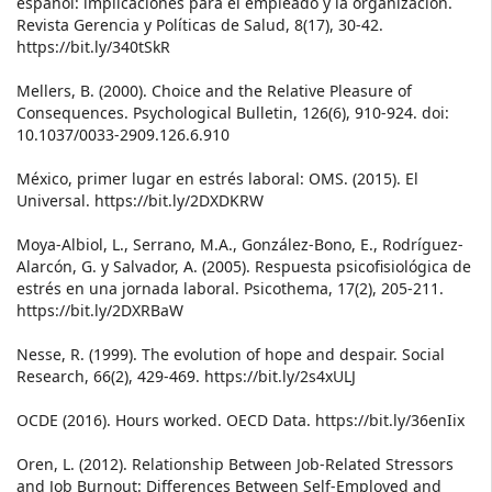
español: implicaciones para el empleado y la organización.
Revista Gerencia y Políticas de Salud, 8(17), 30-42.
https://bit.ly/340tSkR
Mellers, B. (2000). Choice and the Relative Pleasure of
Consequences. Psychological Bulletin, 126(6), 910-924. doi:
10.1037/0033-2909.126.6.910
México, primer lugar en estrés laboral: OMS. (2015). El
Universal. https://bit.ly/2DXDKRW
Moya-Albiol, L., Serrano, M.A., González-Bono, E., Rodríguez-
Alarcón, G. y Salvador, A. (2005). Respuesta psicofisiológica de
estrés en una jornada laboral. Psicothema, 17(2), 205-211.
https://bit.ly/2DXRBaW
Nesse, R. (1999). The evolution of hope and despair. Social
Research, 66(2), 429-469. https://bit.ly/2s4xULJ
OCDE (2016). Hours worked. OECD Data. https://bit.ly/36enIix
Oren, L. (2012). Relationship Between Job-Related Stressors
and Job Burnout: Differences Between Self-Employed and