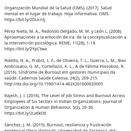
Organización Mundial de la Salud (OMS). (2017). Salud
mental en el lugar de trabajo. Hoja informativa. OMS.
https://bit.ly/2DUcnIj
Pérez Nieto, M. A., Redondo Delgado, M. M. y León L. (2008).
Aproximaciones a la emoción de ira: de la conceptualización a
la intervención psicológica. REME, 11(28), 1-19.
https://bit.ly/2YpCtwa
Poletto, N. A., Probst, L. F., de Oliveira, T. L., Guerra, L. M., Bovi
Ambrosano, G. M., Cortellazzi, K. L., & de Fátima Possobon, R.
(2016). Síndrome de Burnout em gestores municipais da
saúde. Cadernos Saúde Coletiva, 24(2), 209-215.
http://dx.doi.org/10.1590/1414-462X201600020005
Rajesh, J. I. (2016). The Level of Job Stress and Burnout Across
Employees of Six Sectors in Indian Organizations. Journal of
Organization & Human Behaviour, 5(2), 29-36.
https://bit.ly/2Lx6kO6
Sánchez, J. M. (2015). Burnout, resiliencia y frustración
existencial (Tesis doctoral). Universidad de Zaragoza. doi: