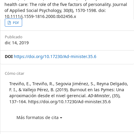
health care: The role of the five factors of personality. Journal
of Applied Social Psychology, 30(8), 1570-1598. doi:
10.1111/j.1559-1816.2000.tb02456.x
Article
PDF
Sidebar
Publicado
dic 14, 2019
DOI
https://doi.org/10.17230/Ad-minister.35.6
Article
Cómo citar
Details
Treviño, E., Treviño, R., Segovia Jiménez, S., Reyna Delgado,
F. I., & Vallejo Pérez, B. (2019). Burnout en las Pymes: Una
aproximación desde el nivel gerencial.
AD-Minister
, (35),
137–164. https://doi.org/10.17230/Ad-minister.35.6
Más formatos de cita