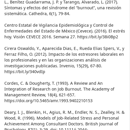
L., Benítez Guadarrama, J. P. y Tarango, Alvarado, L. (2017).
Síntomas y efectos del síndrome del “burnout”, una revisión
sistemática. Cathedra, 6(1), 79-84.
Centro Estatal de Vigilancia Epidemiológica y Control de
Enfermedades del Estado de México (Cevece). (2016). El estrés
hoy. Visión CEVECE 2016. Semana 27. https://bit.ly/38i0Bp2
Cirera Oswaldo, Y., Aparecida Dias, E., Rueda Elias Spers, V., y
Ferraz Filho, O. (2012). Impacto de los estresores laborales en
los profesionales y en las organizaciones análisis de
investigaciones publicadas. Invenio, 15(29), 67-80.
https://bit.ly/340vdIp
Cordes, C. & Dougherty, T. (1993). A Review and An
Integration of Research on Job Burnout. The Academy of
Management Review, 18(4), 621-657.
https://doi.org/10.5465/amr.1993.9402210153
Deary, I. J., Blenkin, H., Agius, R. M., Endler, N. S., Zealley, H. &
Wood, R. (1996). Models of Job-Related Stress and Personal
Achievement Among Consultant Doctors. British Journal of
Psychology, 87(1), 3-29. doi: 10.1111/j.2044-