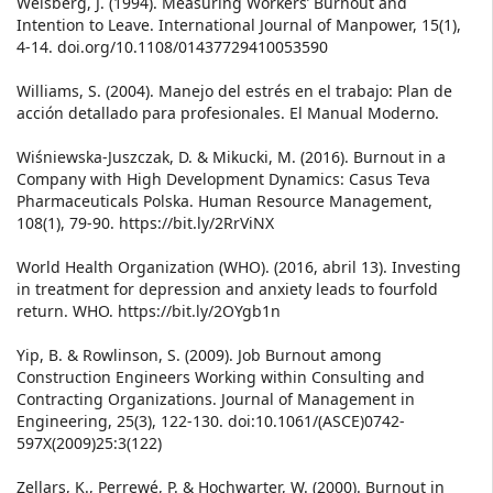
Weisberg, J. (1994). Measuring Workers’ Burnout and
Intention to Leave. International Journal of Manpower, 15(1),
4-14. doi.org/10.1108/01437729410053590
Williams, S. (2004). Manejo del estrés en el trabajo: Plan de
acción detallado para profesionales. El Manual Moderno.
Wiśniewska-Juszczak, D. & Mikucki, M. (2016). Burnout in a
Company with High Development Dynamics: Casus Teva
Pharmaceuticals Polska. Human Resource Management,
108(1), 79-90. https://bit.ly/2RrViNX
World Health Organization (WHO). (2016, abril 13). Investing
in treatment for depression and anxiety leads to fourfold
return. WHO. https://bit.ly/2OYgb1n
Yip, B. & Rowlinson, S. (2009). Job Burnout among
Construction Engineers Working within Consulting and
Contracting Organizations. Journal of Management in
Engineering, 25(3), 122-130. doi:10.1061/(ASCE)0742-
597X(2009)25:3(122)
Zellars, K., Perrewé, P. & Hochwarter, W. (2000). Burnout in