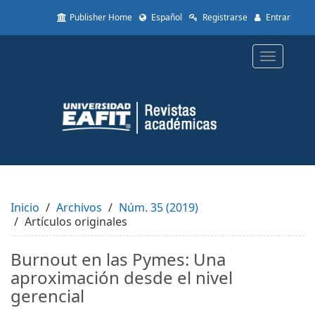
Quick
Publisher Home
Español
Registrarse
Entrar
jump
to
page
Toggle
content
navigatio
Main
Navigation
Main
Content
Sidebar
Inicio
Archivos
Núm. 35 (2019)
Artículos originales
Burnout en las Pymes: Una
aproximación desde el nivel
gerencial