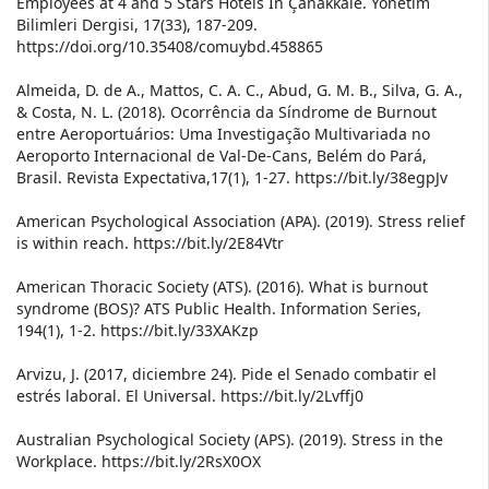
Employees at 4 and 5 Stars Hotels In Çanakkale. Yönetim
Bilimleri Dergisi, 17(33), 187-209.
https://doi.org/10.35408/comuybd.458865
Almeida, D. de A., Mattos, C. A. C., Abud, G. M. B., Silva, G. A.,
& Costa, N. L. (2018). Ocorrência da Síndrome de Burnout
entre Aeroportuários: Uma Investigação Multivariada no
Aeroporto Internacional de Val-De-Cans, Belém do Pará,
Brasil. Revista Expectativa,17(1), 1-27. https://bit.ly/38egpJv
American Psychological Association (APA). (2019). Stress relief
is within reach. https://bit.ly/2E84Vtr
American Thoracic Society (ATS). (2016). What is burnout
syndrome (BOS)? ATS Public Health. Information Series,
194(1), 1-2. https://bit.ly/33XAKzp
Arvizu, J. (2017, diciembre 24). Pide el Senado combatir el
estrés laboral. El Universal. https://bit.ly/2Lvffj0
Australian Psychological Society (APS). (2019). Stress in the
Workplace. https://bit.ly/2RsX0OX