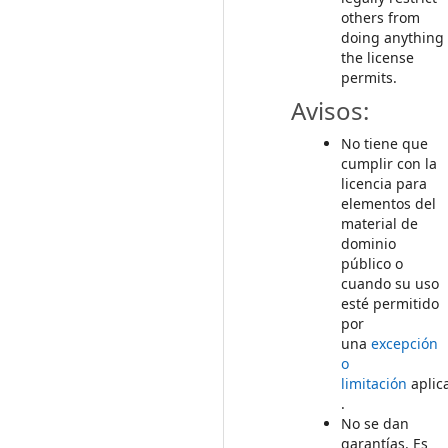
others from
doing anything
the license
permits.
Avisos:
No tiene que
cumplir con la
licencia para
elementos del
material de
dominio
público o
cuando su uso
esté permitido
por
una
excepción
o
limitación
aplic
.
No se dan
garantías. Es