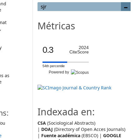
and
sjr
e
mat
Métricas
,
y
0.3
2024
CiteScore
54th percentile
Powered by
ms as
e
Indexada en:
ms:
ou
CSA
(Sociological Abstracts)
|
DOAJ
(Directory of Open Acces Journals)
e
|
Fuente académica
(EBSCO) |
GOOGLE