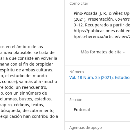
Article
Cómo citar
Details
Pino-Posada, J. P., & Vélez U
(2021). Presentación.
Co-Here
9–12. Recuperado a partir d
https://publicaciones.eafit.e
hp/co-herencia/article/view/
rtos en el ámbito de las
Más formatos de cita
 idea plausible: se trata de
aria que consiste en volver la
mana con el fin de propiciar
 espíritu de ambas culturas.
Número
do, el estudio del mundo
Vol. 18 Núm. 35 (2021): Estudio
as conoce), va más allá -mucho
re todo, un reencuentro,
ndo, con un sinnúmero de
olumnas, bustos, estadios,
Sección
piro, códigos, textos,
Editorial
ya búsqueda, descubrimiento,
y explicación han contribuido a
Agencias de apoyo