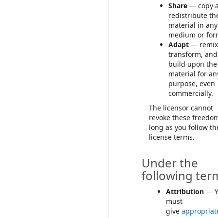
Share
— copy 
redistribute th
material in any
medium or for
Adapt
— remix
transform, and
build upon the
material for an
purpose, even
commercially.
The licensor cannot
revoke these freedo
long as you follow th
license terms.
Under the
following ter
Attribution
— Y
must
give
appropriat