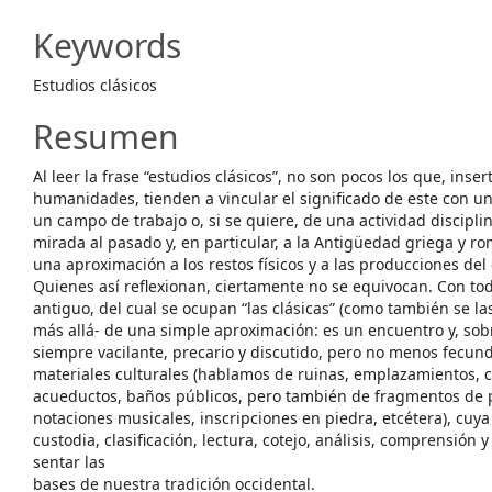
Keywords
Estudios clásicos
Resumen
Al leer la frase “estudios clásicos”, no son pocos los que, inse
humanidades, tienden a vincular el significado de este con una
un campo de trabajo o, si se quiere, de una actividad disciplin
mirada al pasado y, en particular, a la Antigüedad griega y ro
una aproximación a los restos físicos y a las producciones del
Quienes así reflexionan, ciertamente no se equivocan. Con to
antiguo, del cual se ocupan “las clásicas” (como también se l
más allá- de una simple aproximación: es un encuentro y, sob
siempre vacilante, precario y discutido, pero no menos fecu
materiales culturales (hablamos de ruinas, emplazamientos, c
acueductos, baños públicos, pero también de fragmentos de pa
notaciones musicales, inscripciones en piedra, etcétera), cu
custodia, clasificación, lectura, cotejo, análisis, comprensión 
sentar las
bases de nuestra tradición occidental.