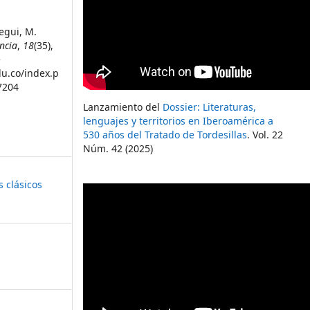
pegui, M.
ncia
,
18
(35),
e
du.co/index.p
7204
Lanzamiento del
Dossier: Literaturas,
lenguajes y territorios en Iberoamérica a
530 años del Tratado de Tordesillas
. Vol. 22
Núm. 42 (2025)
s clásicos