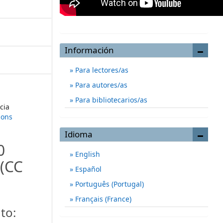
Información
Para lectores/as
Para autores/as
Para bibliotecarios/as
cia
mons
Idioma
0
English
(CC
Español
Português (Portugal)
Français (France)
to: