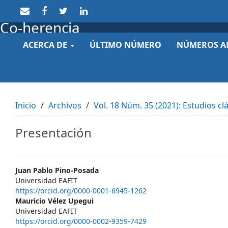
Quick
jump
Co-herencia
to
page
ACERCA DE
ÚLTIMO NÚMERO
NÚMEROS A
content
Main
Navigation
Main
Content
Sidebar
Inicio
Archivos
Vol. 18 Núm. 35 (2021): Estudios cl
Presentación
Main
Juan Pablo Pino-Posada
Universidad EAFIT
Article
https://orcid.org/0000-0001-6945-1262
Mauricio Vélez Upegui
Content
Universidad EAFIT
https://orcid.org/0000-0002-9359-7429