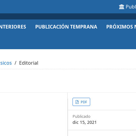
Pub
NTERIORES
PUBLICACIÓN TEMPRANA
PRÓXIMOS 
ásicos
Editorial
Article
PDF
Sidebar
Publicado
dic 15, 2021