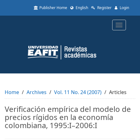
Quick
Publisher Home
English
Register
Login
jump
to
page
Toggle
content
navigatio
Main
Navigation
Main
Content
Sidebar
Home
Archives
Vol. 11 No. 24 (2007)
Articles
Verificación empírica del modelo de
precios rígidos en la economía
colombiana, 1995:I–2006:I