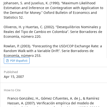
Johansen, S. and Juselius, K. (1990). “Maximum Likelihood
Estimation and Inference on Cointegration with Application to
the Demand for Money.” Oxford Bulletin of Economics and
Statistics 52.
Oliveros, H. y Huertas, C. (2002). “Desequilibrios Nominales y
Reales del Tipo de Cambio en Colombia”. Serie Borradores de
Economía, número 220.
Rowlan, P. (2003). “Forecasting the USD/COP Exchange Rate: a
Random Walk with a Variable Drift”. Serie Borradores de
Economía, número 253.
Article
PDF (Español)
Sidebar
Published
Apr 15, 2007
Article
How to Cite
Details
Franco González, H., Gómez Cifuentes, A. de J., & Ramírez
Hassan, A. (2007). Verificación empírica del modelo de