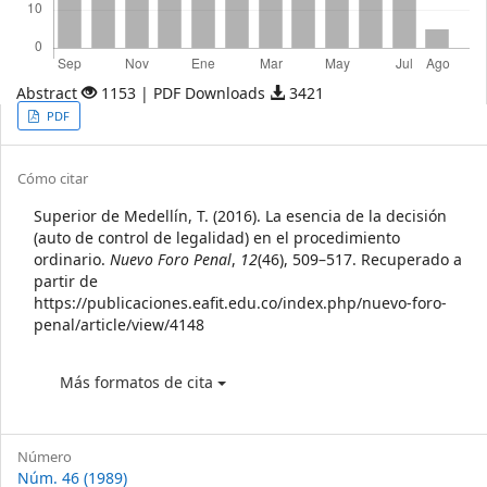
Abstract
1153 | PDF Downloads
3421
Article
PDF
Sidebar
Article
Cómo citar
Details
Superior de Medellín, T. (2016). La esencia de la decisión
(auto de control de legalidad) en el procedimiento
ordinario.
Nuevo Foro Penal
,
12
(46), 509–517. Recuperado a
partir de
https://publicaciones.eafit.edu.co/index.php/nuevo-foro-
penal/article/view/4148
Más formatos de cita
Número
Núm. 46 (1989)