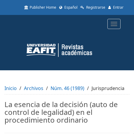
Quick
Publisher Home
Español
Registrarse
Entrar
jump
to
page
Toggle
content
navigatio
Main
Navigation
Main
Content
Sidebar
Inicio
Archivos
Núm. 46 (1989)
Jurisprudencia
La esencia de la decisión (auto de
control de legalidad) en el
procedimiento ordinario