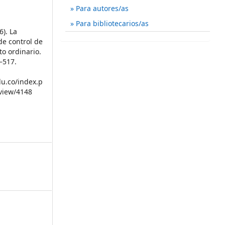
Para autores/as
Para bibliotecarios/as
6). La
de control de
to ordinario.
9–517.
du.co/index.p
/view/4148