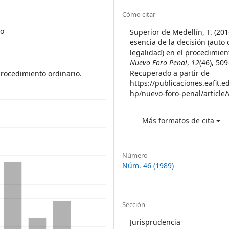
Sidebar
Article
Cómo citar
Details
to
Superior de Medellín, T. (201
esencia de la decisión (auto 
legalidad) en el procedimien
Nuevo Foro Penal
,
12
(46), 50
Recuperado a partir de
 procedimiento ordinario.
https://publicaciones.eafit.e
hp/nuevo-foro-penal/article
Más formatos de cita
Número
Núm. 46 (1989)
Sección
Jurisprudencia