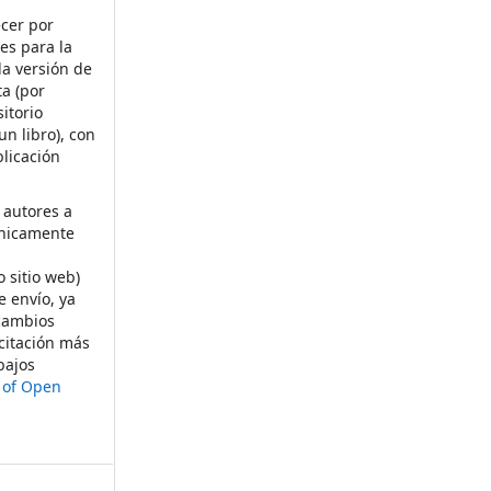
ecer por
es para la
la versión de
ta (por
itorio
un libro), con
licación
 autores a
ónicamente
s
o sitio web)
e envío, ya
rcambios
citación más
bajos
t of Open