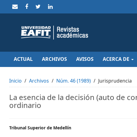
Quick
jump
to
page
content
Main
Navigation
Main
Content
Sidebar
ACTUAL
ARCHIVOS
AVISOS
ACERCA DE
Inicio
Archivos
Núm. 46 (1989)
Jurisprudencia
La esencia de la decisión (auto de co
ordinario
Main
Tribunal Superior de Medellín