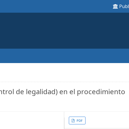
Pub
ntrol de legalidad) en el procedimiento
Article
PDF