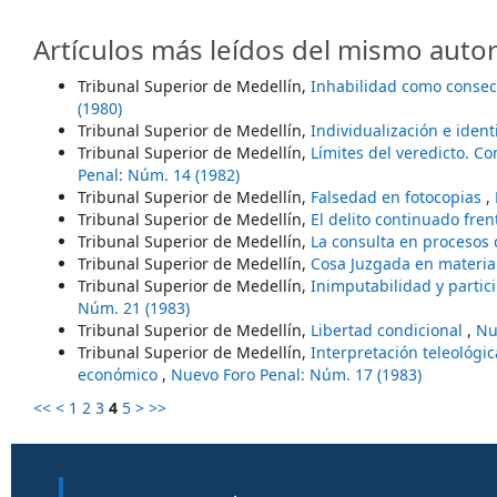
Artículos más leídos del mismo autor
Tribunal Superior de Medellín,
Inhabilidad como consecu
(1980)
Tribunal Superior de Medellín,
Individualización e iden
Tribunal Superior de Medellín,
Límites del veredicto. C
Penal: Núm. 14 (1982)
Tribunal Superior de Medellín,
Falsedad en fotocopias
,
Tribunal Superior de Medellín,
El delito continuado fre
Tribunal Superior de Medellín,
La consulta en procesos 
Tribunal Superior de Medellín,
Cosa Juzgada en materi
Tribunal Superior de Medellín,
Inimputabilidad y partic
Núm. 21 (1983)
Tribunal Superior de Medellín,
Libertad condicional
,
Nu
Tribunal Superior de Medellín,
Interpretación teleológic
económico
,
Nuevo Foro Penal: Núm. 17 (1983)
<<
<
1
2
3
4
5
>
>>