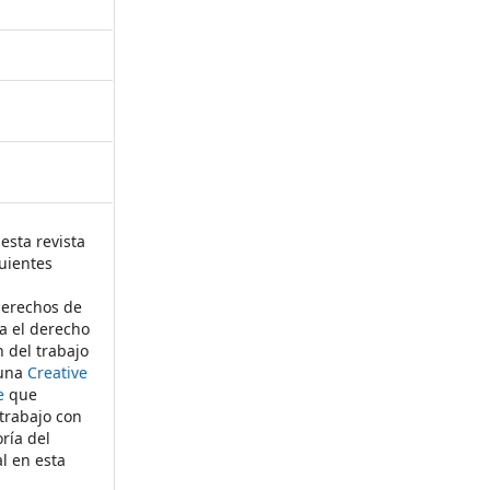
esta revista
uientes
derechos de
ta el derecho
n del trabajo
 una
Creative
e
que
 trabajo con
ría del
al en esta