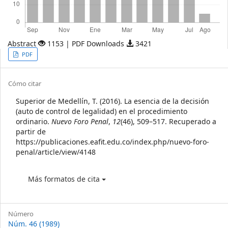
Abstract
1153 | PDF Downloads
3421
Article
PDF
Sidebar
Article
Cómo citar
Details
Superior de Medellín, T. (2016). La esencia de la decisión
(auto de control de legalidad) en el procedimiento
ordinario.
Nuevo Foro Penal
,
12
(46), 509–517. Recuperado a
partir de
https://publicaciones.eafit.edu.co/index.php/nuevo-foro-
penal/article/view/4148
Más formatos de cita
Número
Núm. 46 (1989)