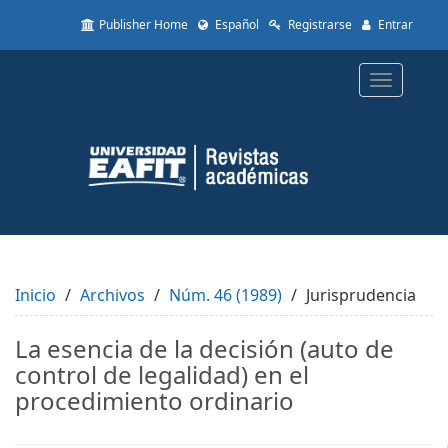
Quick
Publisher Home
Español
Registrarse
Entrar
jump
to
page
Toggle
content
navigatio
Main
Navigation
Main
Content
Sidebar
Inicio
Archivos
Núm. 46 (1989)
Jurisprudencia
La esencia de la decisión (auto de
control de legalidad) en el
procedimiento ordinario