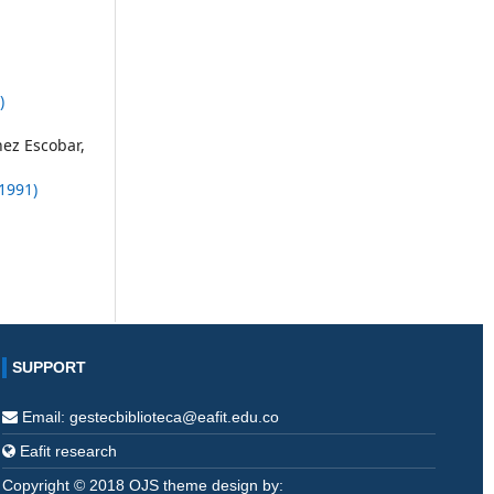
)
hez Escobar,
1991)
SUPPORT
Email: gestecbiblioteca@eafit.edu.co
Eafit research
Copyright © 2018 OJS theme design by: