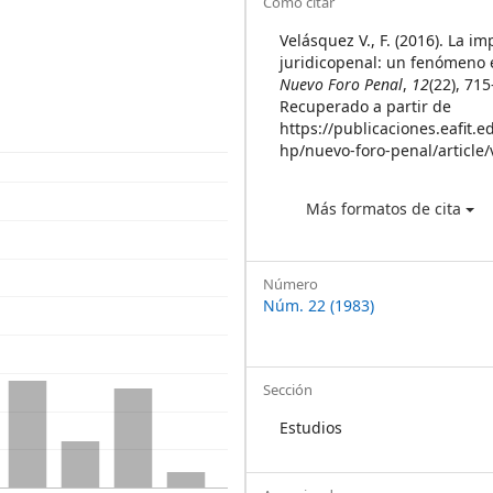
Article
Cómo citar
Details
Velásquez V., F. (2016). La i
juridicopenal: un fenómeno e
Nuevo Foro Penal
,
12
(22), 71
Recuperado a partir de
https://publicaciones.eafit.e
hp/nuevo-foro-penal/article
Más formatos de cita
Número
Núm. 22 (1983)
Sección
Estudios