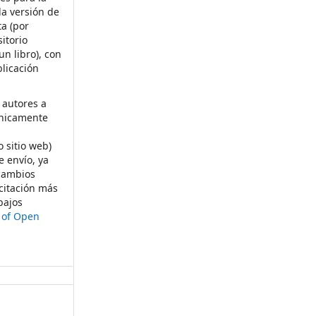
la versión de
ta (por
itorio
un libro), con
licación
 autores a
ónicamente
s
o sitio web)
e envío, ya
rcambios
citación más
bajos
t of Open