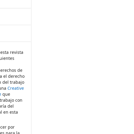
esta revista
uientes
derechos de
ta el derecho
n del trabajo
 una
Creative
e
que
 trabajo con
ría del
al en esta
ecer por
es para la