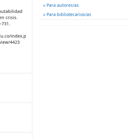
Para autores/as
mputabilidad
Para bibliotecarios/as
n crisis.
5–731.
du.co/index.p
/view/4423