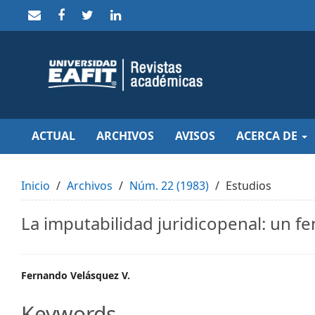
Quick
jump
to
page
content
Main
Navigation
Main
Content
Sidebar
ACTUAL
ARCHIVOS
AVISOS
ACERCA DE
Inicio
Archivos
Núm. 22 (1983)
Estudios
La imputabilidad juridicopenal: un f
Main
Fernando Velásquez V.
Article
Keywords