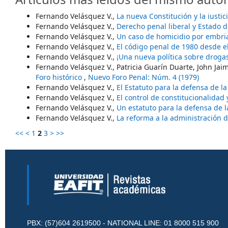
Fernando Velásquez V.,
La nueva Constitución y la iustic
Fernando Velásquez V.,
Derecho penal liberal y Estado 
Fernando Velásquez V.,
Un caso de homicidio por embri
Fernando Velásquez V.,
El código penal de 1980 desde el
Fernando Velásquez V.,
¡Una nueva política sobre droga
Fernando Velásquez V., Patricia Guarín Duarte, John Ja
Foro histórico
,
Nuevo Foro Penal: Núm. 4 (1979)
Fernando Velásquez V.,
El Estatuto para la defensa de la 
Fernando Velásquez V.,
El control de constitucionalidad 
Fernando Velásquez V.,
Un estatuto para la defensa de 
Fernando Velásquez V.,
La reforma a la administración d
<<
<
1
2
3
>
>>
PBX: (57)604 2619500 - NATIONAL LINE: 01 8000 515 900