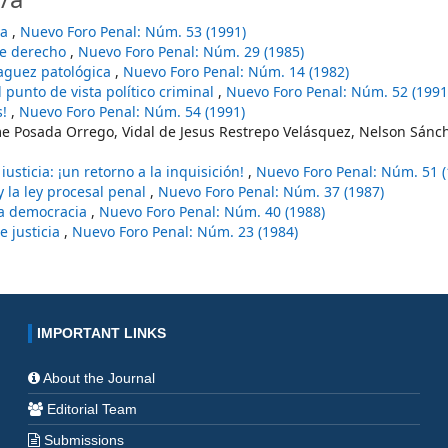
ia
,
Nuevo Foro Penal: Núm. 53 (1991)
de derecho
,
Nuevo Foro Penal: Núm. 29 (1985)
aguez patológica
,
Nuevo Foro Penal: Núm. 14 (1982)
 punto de vista político criminal
,
Nuevo Foro Penal: Núm. 52 (1991
s!
,
Nuevo Foro Penal: Núm. 54 (1991)
ime Posada Orrego, Vidal de Jesus Restrepo Velásquez, Nelson Sánc
iusticia: ¡un retorno a la inquisición!
,
Nuevo Foro Penal: Núm. 51 (
y la ley procesal penal
,
Nuevo Foro Penal: Núm. 37 (1987)
la democracia
,
Nuevo Foro Penal: Núm. 40 (1988)
e justicia
,
Nuevo Foro Penal: Núm. 23 (1984)
IMPORTANT LINKS
About the Journal
Editorial Team
Submissions