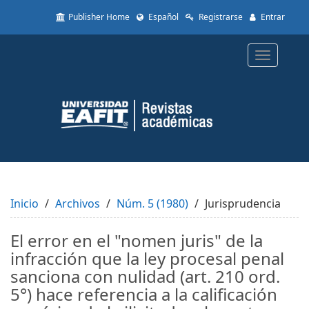
Quick
Publisher Home
Español
Registrarse
Entrar
jump
to
page
Toggle
content
navigatio
Main
Navigation
Main
Content
Sidebar
Inicio
Archivos
Núm. 5 (1980)
Jurisprudencia
El error en el "nomen juris" de la
infracción que la ley procesal penal
sanciona con nulidad (art. 210 ord.
5°) hace referencia a la calificación