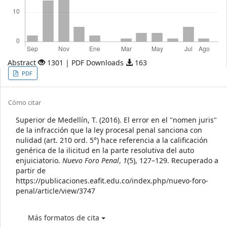
Abstract
1301 | PDF Downloads
163
Article
PDF
Sidebar
Article
Cómo citar
Details
Superior de Medellín, T. (2016). El error en el "nomen juris"
de la infracción que la ley procesal penal sanciona con
nulidad (art. 210 ord. 5°) hace referencia a la calificación
genérica de la ilicitud en la parte resolutiva del auto
enjuiciatorio.
Nuevo Foro Penal
,
1
(5), 127–129. Recuperado a
partir de
https://publicaciones.eafit.edu.co/index.php/nuevo-foro-
penal/article/view/3747
Más formatos de cita