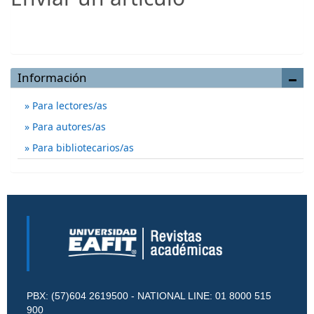
Enviar un artículo
Información
Para lectores/as
Para autores/as
Para bibliotecarios/as
PBX: (57)604 2619500 - NATIONAL LINE: 01 8000 515
900