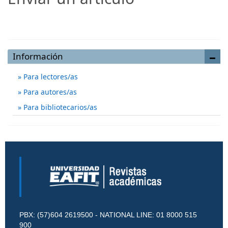
Enviar un artículo
Información
Para lectores/as
Para autores/as
Para bibliotecarios/as
PBX: (57)604 2619500 - NATIONAL LINE: 01 8000 515
900