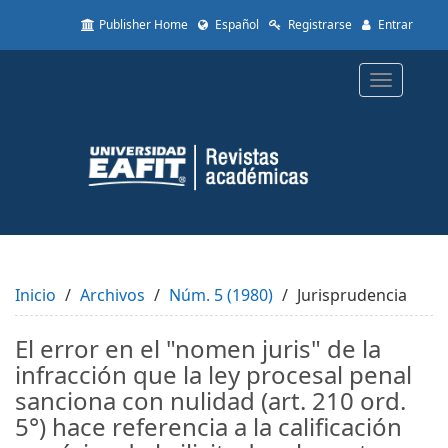
Quick
Publisher Home
Español
Registrarse
Entrar
jump
to
page
Toggle
content
navigatio
Main
Navigation
Main
Content
Sidebar
Inicio
Archivos
Núm. 5 (1980)
Jurisprudencia
El error en el "nomen juris" de la
infracción que la ley procesal penal
sanciona con nulidad (art. 210 ord.
5°) hace referencia a la calificación