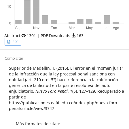
Abstract
1301 | PDF Downloads
163
Article
PDF
Sidebar
Article
Cómo citar
Details
Superior de Medellín, T. (2016). El error en el "nomen juris"
de la infracción que la ley procesal penal sanciona con
nulidad (art. 210 ord. 5°) hace referencia a la calificación
genérica de la ilicitud en la parte resolutiva del auto
enjuiciatorio.
Nuevo Foro Penal
,
1
(5), 127–129. Recuperado a
partir de
https://publicaciones.eafit.edu.co/index.php/nuevo-foro-
penal/article/view/3747
Más formatos de cita